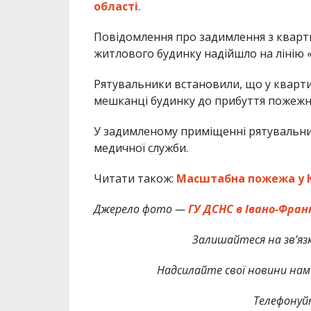
області
.
Повідомлення про задимлення з кварт
житлового будинку надійшло на лінію «1
Рятувальники встановили, що у квартир
мешканці будинку до прибуття пожежно
У задимленому приміщенні рятувальник
медичної служби.
Читати також:
Масштабна пожежа у К
Джерело фото —
ГУ ДСНС в Івано-Фран
Залишайтеся на зв’язк
Надсилайте свої новини нам 
Телефонуй