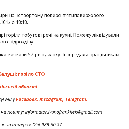
ири на четвертому поверсі п’ятиповерхового
01» о 18:18.
і горіли побутові речі на кухні. Пожежу ліквідували
го підрозділу.
и виявили 57-річну жінку. Її передали працівникам
алуші: горіло СТО
ківській області
.
у! Ми у
Facebook,
Instagram,
Telegram.
на пошту: informator.ivanofrankivsk@gmail.com
те за номером 096 989 60 87