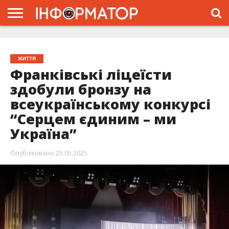
ГОЛОВНА
ЖИТТЯ
ВЛАДА
ГРОШІ
ТРЕШ
ТИСМЕНИЦЯ
НАДВІРНА
РОЗСЛІДУВАННЯ
АФІША
РЕКЛАМА
ПРО
ПРОЄКТ
ЖИТТЯ
Франківські ліцеїсти
здобули бронзу на
всеукраїнському конкурсі
“Серцем єдиним – ми
Україна”
Опубліковано
25.05.2025