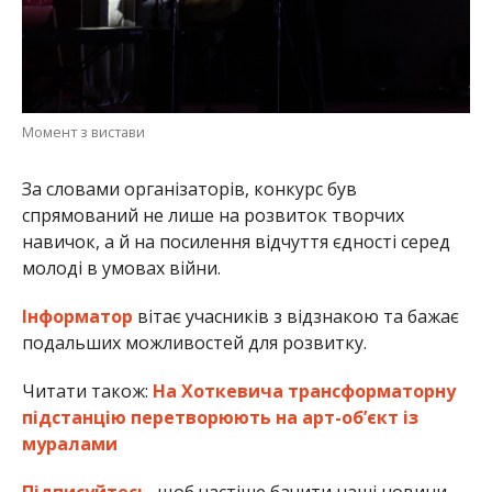
Момент з вистави
За словами організаторів, конкурс був
спрямований не лише на розвиток творчих
навичок, а й на посилення відчуття єдності серед
молоді в умовах війни.
Інформатор
вітає учасників з відзнакою та бажає
подальших можливостей для розвитку.
Читати також:
На Хоткевича трансформаторну
підстанцію перетворюють на арт-об’єкт із
муралами
Підписуйтесь
, щоб частіше бачити наші новини.