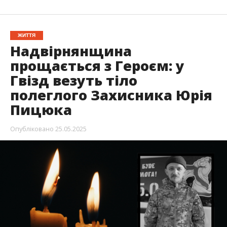
ЖИТТЯ
Надвірнянщина
прощається з Героєм: у
Гвізд везуть тіло
полеглого Захисника Юрія
Пицюка
Опубліковано
25.05.2025