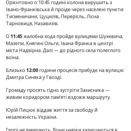
Орієнтовно о 10:45 годині колона вирушить з
Івано-Франківська й проїде через населені пункти:
Тисменичани, Цуцилів, Перерісль, Лісна
Тарновиця, Назавизів.
О
11:45
жалобна хода пройде вулицями Шухевича,
Мазепи, Княгині Ольги, Івана Франка в центрі
міста Надвірна. Далі — до рідного села полеглого
воїна.
Близько
12:00
години процесія прибуде на вулицю
Дмитра Синяка у Гвозді.
Громаду просять гідно зустріти Захисника —
живим коридором пам’яті вздовж маршруту.
Юрій Пицюк віддав життя за свободу й
незалежність України.
Герої не вмирають. Вони навіки залишаються в