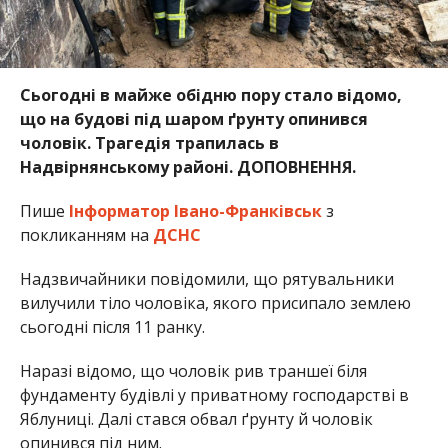
Сьогодні в майже обідню пору стало відомо,
що на будові під
шаром ґрунту опинився
чоловік. Трагедія трапилась в
Надвірнянському районі. ДОПОВНЕННЯ.
Пише
Інформатор Івано-Франківськ
з
покликанням на
ДСНС
Надзвичайники повідомили, що рятувальники
вилучили тіло чоловіка, якого присипало землею
сьогодні після 11 ранку.
Наразі відомо, що чоловік рив траншеї біля
фундаменту будівлі у приватному господарстві в
Яблуниці. Далі стався обвал ґрунту й чоловік
опинився під ним.