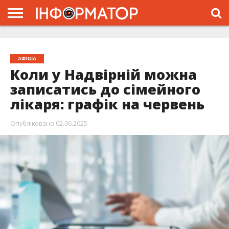
ГОЛОВНА
ЖИТТЯ
ВЛАДА
ГРОШІ
ТРЕШ
ТИСМЕНИЦЯ
НАДВІРНА
РОЗСЛІДУВАННЯ
АФІША
РЕКЛАМА
ПРО
ПРОЄКТ
АФІША
Коли у Надвірній можна
записатись до сімейного
лікаря: графік на червень
Опубліковано
02.06.2025