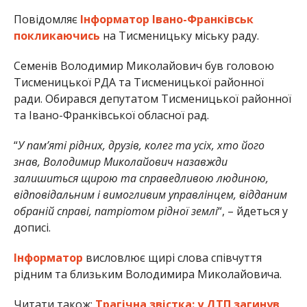
Повідомляє
Інформатор Івано-Франківськ
покликаючись
на Тисменицьку міську раду.
Семенів Володимир Миколайович був головою
Тисменицької РДА та Тисменицької районної
ради. Обирався депутатом Тисменицької районної
та Івано-Франківської обласної рад.
“
У пам’яті рідних, друзів, колег та усіх, хто його
знав, Володимир Миколайович назавжди
залишиться щирою та справедливою людиною,
відповідальним і вимогливим управлінцем, відданим
обраній справі, патріотом рідної землі
“, – йдеться у
дописі.
Інформатор
висловлює щирі слова співчуття
рідним та близьким Володимира Миколайовича.
Читати також:
Трагічна звістка: у ДТП загинув