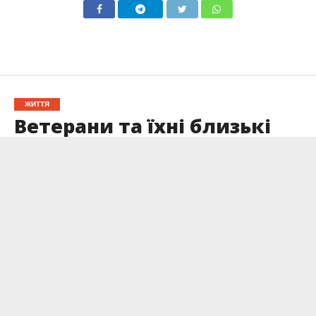
ЖИТТЯ
Ветерани та їхні близькі
можуть безкоштовно
навчатися — як подати
заявку?
Опубліковано
02.06.2025