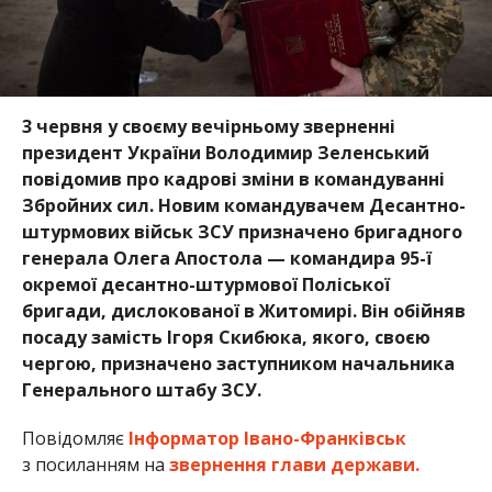
3 червня у своєму вечірньому зверненні
президент України Володимир Зеленський
повідомив про кадрові зміни в командуванні
Збройних сил. Новим командувачем Десантно-
штурмових військ ЗСУ призначено бригадного
генерала Олега Апостола — командира 95-ї
окремої десантно-штурмової Поліської
бригади, дислокованої в Житомирі. Він обійняв
посаду замість Ігоря Скибюка, якого, своєю
чергою, призначено заступником начальника
Генерального штабу ЗСУ.
Повідомляє
Інформатор Івано-Франківськ
з посиланням на
звернення глави держави.