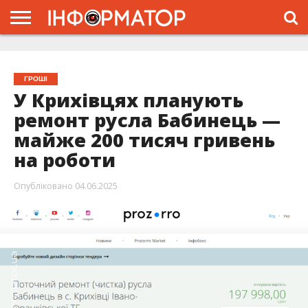
ГОЛОВНА
ЖИТТЯ
ВЛАДА
ГРОШІ
ТРЕШ
ТИСМЕНИЦЯ
НАДВІРНА
РОЗСЛІДУВАННЯ
АФІША
РЕКЛАМА
ПРО
ПРОЄКТ
ГРОШІ
У Крихівцях планують
ремонт русла Бабинець —
майже 200 тисяч гривень
на роботи
Опубліковано
04.06.2025