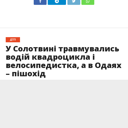
ДТП
У Солотвині травмувались
водій квадроцикла і
велосипедистка, а в Одаях
– пішохід
Опубліковано
04.06.2025