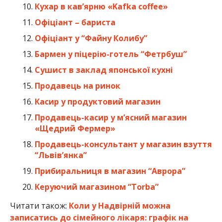
Кухар в кав’ярню «Kafka coffee»
Офіціант – бариста
Офіціант у “Файну Колибу”
Бармен у піцерію-готель “Фетрбуш”
Сушист в заклад японської кухні
Продавець на ринок
Касир у продуктовий магазин
Продавець-касир у м’ясний магазин
«Щедрий Фермер»
Продавець-консультант у магазин взуття
“Львів’янка”
Прибиральниця в магазин “Аврора”
Керуючий магазином “Torba”
Читати також:
Коли у Надвірній можна
записатись до сімейного лікаря: графік на