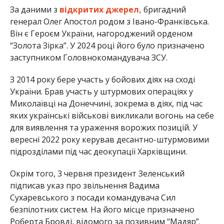
За даними з
відкритих джерел,
бригадний
генерал Олег Апостол родом з Івано-Франківська.
Він є Героєм України, нагороджений орденом
“Золота Зірка”. У 2024 році його було призначено
заступником Головнокомандувача ЗСУ.
З 2014 року бере участь у бойових діях на сході
України. Брав участь у штурмових операціях у
Миколаївці на Донеччині, зокрема в діях, під час
яких українські військові викликали вогонь на себе
для виявлення та ураження ворожих позицій. У
вересні 2022 року керував десантно-штурмовими
підрозділами під час деокупації Харківщини.
Окрім того, 3 червня президент Зеленський
підписав указ про звільнення Вадима
Сухаревського з посади командувача Сил
безпілотних систем. На його місце призначено
Роберта Бровді, відомого за позивним “Мадяр”.