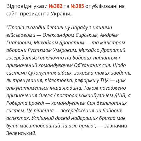
Відповідні укази
№382
та
№385
опубліковані на
сайті президента України.
“Провів сьогодні детальну нараду з нашими
військовими — Олександром Сирським, Андрієм
Гнатовим, Михайлом Драпатим — та міністром
оборони Рустемом Умєровим. Михайло Драпатий
зосередиться виключно на бойових питаннях і
призначений командувачем Об’єднаних сил. Щодо
системи Сухопутних військ, зокрема таких завдань,
як тренування, підготовка, реформи у ТЦК — цим
опікуватиметься інша людина. Також погоджено
призначення Олега Апостола командувачем ДШВ, а
Роберта Бровді — командувачем Сил безпілотних
систем. Це рішення — зосередження на бойових
аспектах. Успішний досвід найкращих бригад має
бути масштабований на всю армію”,
— зазначив
Зеленський.