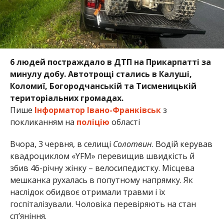
6 людей постраждало в ДТП на Прикарпатті за
минулу добу. Автотрощі стались в Калуші,
Коломиї, Богородчанській та Тисменицькій
територіальних громадах.
Пише
Інформатор Івано-Франківськ
з
покликанням на
поліцію
області
Вчора, 3 червня, в селищі
Солотвин
. Водій керував
квадроциклом «YFM» перевищив швидкість й
збив 46-річну жінку – велосипедистку. Місцева
мешканка рухалась в попутному напрямку. Як
наслідок обидвоє отримали травми і їх
госпіталізували. Чоловіка перевіряють на стан
сп’яніння.