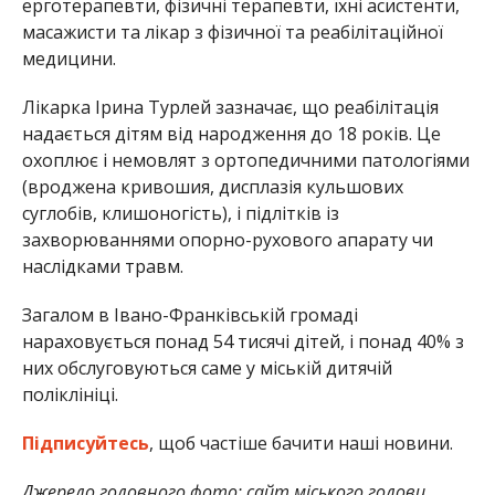
ерготерапевти, фізичні терапевти, їхні асистенти,
масажисти та лікар з фізичної та реабілітаційної
медицини.
Лікарка Ірина Турлей зазначає, що реабілітація
надається дітям від народження до 18 років. Це
охоплює і немовлят з ортопедичними патологіями
(вроджена кривошия, дисплазія кульшових
суглобів, клишоногість), і підлітків із
захворюваннями опорно-рухового апарату чи
наслідками травм.
Загалом в Івано-Франківській громаді
нараховується понад 54 тисячі дітей, і понад 40% з
них обслуговуються саме у міській дитячій
поліклініці.
Підписуйтесь
, щоб частіше бачити наші новини.
Джерело головного фото: сайт міського голови.