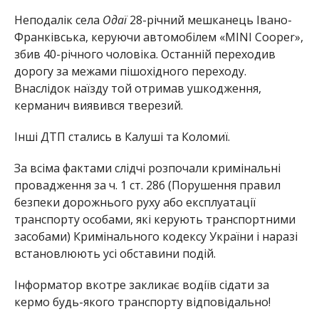
Неподалік села
Одаї
28-річний мешканець Івано-
Франківська, керуючи автомобілем «MINI Cooper»,
збив 40-річного чоловіка. Останній переходив
дорогу за межами пішохідного переходу.
Внаслідок наїзду той отримав ушкодження,
керманич виявився тверезий.
Інші ДТП стались в Калуші та Коломиї.
За всіма фактами слідчі розпочали кримінальні
провадження за ч. 1 ст. 286 (Порушення правил
безпеки дорожнього руху або експлуатації
транспорту особами, які керують транспортними
засобами) Кримінального кодексу України і наразі
встановлюють усі обставини подій.
Інформатор вкотре закликає водіїв сідати за
кермо будь-якого транспорту відповідально!