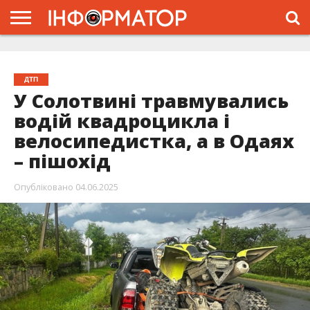
ГОЛОВНА
ЖИТТЯ
ВЛАДА
ГРОШІ
ТРЕШ
ТИСМЕНИЦЯ
НАДВІРНА
РОЗСЛІДУВАННЯ
АФІША
РЕКЛАМА
ПРО
ПРОЄКТ
ДТП
У Солотвині травмувались
водій квадроцикла і
велосипедистка, а в Одаях
– пішохід
Опубліковано
04.06.2025