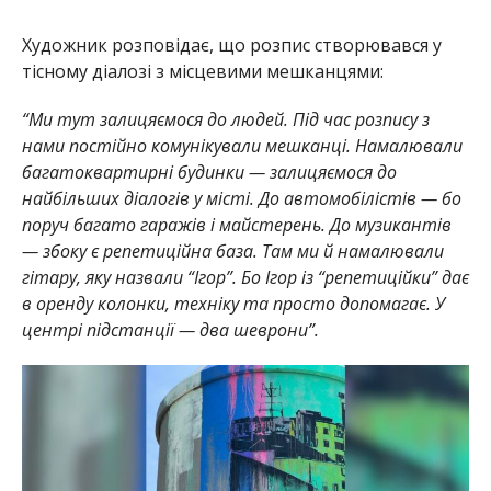
Художник розповідає, що розпис створювався у
тісному діалозі з місцевими мешканцями:
“Ми тут залицяємося до людей. Під час розпису з
нами постійно комунікували мешканці. Намалювали
багатоквартирні будинки — залицяємося до
найбільших діалогів у місті. До автомобілістів — бо
поруч багато гаражів і майстерень. До музикантів
— збоку є репетиційна база. Там ми й намалювали
гітару, яку назвали “Ігор”. Бо Ігор із “репетиційки” дає
в оренду колонки, техніку та просто допомагає. У
центрі підстанції — два шеврони”.