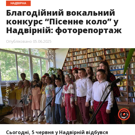
НАДВІРНА
Благодійний вокальний
конкурс “Пісенне коло” у
Надвірній: фоторепортаж
Опубліковано
05.06.2025
Сьогодні, 5 червня у Надвірній відбувся