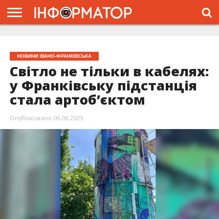
ГОЛОВНА
ЖИТТЯ
ВЛАДА
ГРОШІ
ТРЕШ
ТИСМЕНИЦЯ
НАДВІРНА
РОЗСЛІДУВАННЯ
АФІША
РЕКЛАМА
ПРО
ПРОЄКТ
НОВИНИ ІВАНО-ФРАНКІВСЬКА
Світло не тільки в кабелях:
у Франківську підстанція
стала артоб’єктом
Опубліковано
06.06.2025