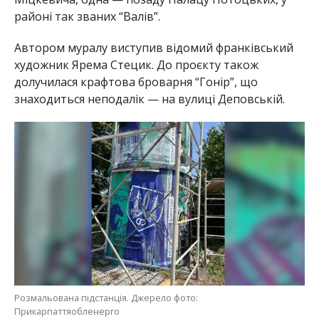
районі так званих “Валів”.
Автором муралу виступив відомий франківський
художник Ярема Стецик. До проєкту також
долучилася крафтова броварня “Гонір”, що
знаходиться неподалік — на вулиці Деповській.
Розмальована підстанція. Джерело фото:
Прикарпаттяобленерго