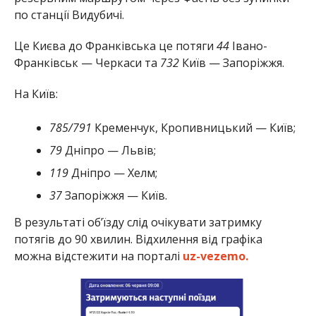
по станції Видубичі.
Це Києва до Франківська це потяги
44
Івано-
Франківськ — Черкаси та
732
Київ — Запоріжжя.
На Київ:
785/791
Кременчук, Кропивницький — Київ;
79
Дніпро — Львів;
119
Дніпро — Хелм;
37
Запоріжжя — Київ.
В результаті об’їзду слід очікувати затримку
потягів до 90 хвилин. Відхилення від графіка
можна відстежити на порталі
uz-vezemo.