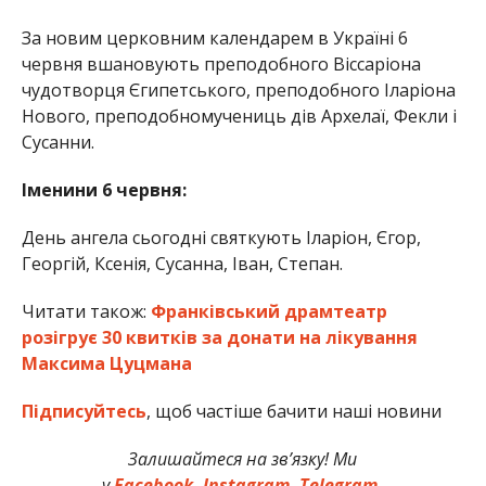
За новим церковним календарем в Україні 6
червня вшановують преподобного Віссаріона
чудотворця Єгипетського, преподобного Іларіона
Нового, преподобномучениць дів Архелаї, Фекли і
Сусанни.
Іменини 6 червня:
День ангела сьогодні святкують Іларіон, Єгор,
Георгій, Ксенія, Сусанна, Іван, Степан.
Читати також:
Франківський драмтеатр
розігрує 30 квитків за донати на лікування
Максима Цуцмана
Підписуйтесь
, щоб частіше бачити наші новини
Залишайтеся на зв’язку! Ми
у
Facebook,
Instagram,
Telegram.