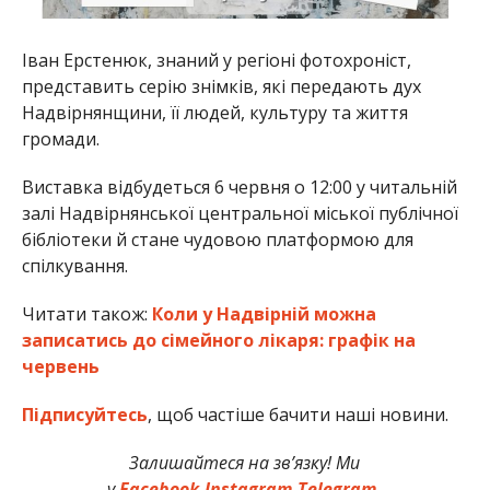
Іван Ерстенюк, знаний у регіоні фотохроніст,
представить серію знімків, які передають дух
Надвірнянщини, її людей, культуру та життя
громади.
Виставка відбудеться 6 червня о 12:00 у читальній
залі Надвірнянської центральної міської публічної
бібліотеки й стане чудовою платформою для
спілкування.
Читати також:
Коли у Надвірній можна
записатись до сімейного лікаря: графік на
червень
Підписуйтесь
, щоб частіше бачити наші новини.
Залишайтеся на зв’язку! Ми
у
Facebook,
Instagram,
Telegram.