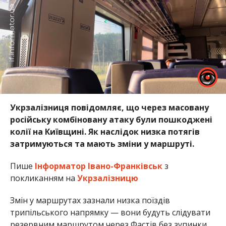
Укрзалізниця повідомляє, що через масовану
російську комбіновану атаку були пошкоджені
колії на Київщині. Як наслідок низка потягів
затримуються та мають зміни у маршруті.
Пише
Інформатор Івано-Франківськ
з
покликанням на
Укрзалізницю
Змін у маршрутах зазнали низка поїздів
трипільського напрямку — вони будуть слідувати
резервним маршрутом через Фастів без зупинки