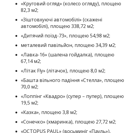
«Круговий огляд» (колесо огляду), площею
82,3 м
2
;
«Зіштовхуючі автомобілі» (скажені
автомобілі), площею 338,72 м
2
;
«Дитячий поїзд-73», площею 54,98 м
2
;
металевий павільйон, площею 34,39 м
2
;
«Лавка-16» (шалена гойдалка), площею
67,14 м
2
;
«Літак Fly» (літачок), площею 8,0 м
2
;
«Башта вільного падіння «Стелла», площею
70,0 м
2
;
«Лоппінг «Квадро» (супер – пупер), площею
19,5 м
2
;
«Казка», площею 3,8 м
2
;
«Сонечко» (хмаринка), площею 27,72 м
2
;
«OCTOPUS PAUL» (восьминіг «Пауль»),