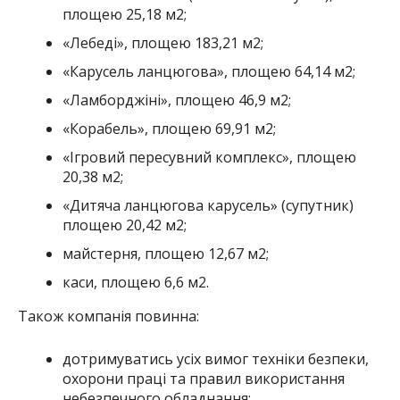
площею 25,18 м
2
;
«Лебеді», площею 183,21 м
2
;
«Карусель ланцюгова», площею 64,14 м
2
;
«Ламборджіні», площею 46,9 м
2
;
«Корабель», площею 69,91 м
2
;
«Ігровий пересувний комплекс», площею
20,38 м
2
;
«Дитяча ланцюгова карусель» (супутник)
площею 20,42 м
2
;
майстерня, площею 12,67 м
2
;
каси, площею 6,6 м
2
.
Також компанія повинна:
дотримуватись усіх вимог техніки безпеки,
охорони праці та правил використання
небезпечного обладнання;