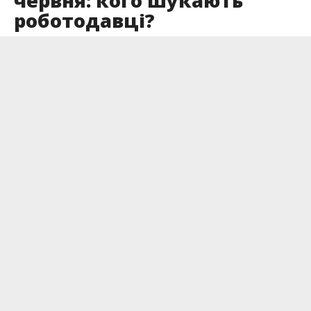
червня: кого шукають
роботодавці?
Опубліковано
06.06.2025
На початку червня у Богородчанах зібралось
чимало вакансій. Найбільше роботодавці
шукають продавців, касирів та працівників
сфери обслуговування — є робота і для