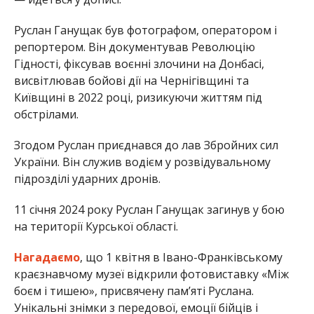
Руслан Ганущак був фотографом, оператором і
репортером. Він документував Революцію
Гідності, фіксував воєнні злочини на Донбасі,
висвітлював бойові дії на Чернігівщині та
Київщині в 2022 році, ризикуючи життям під
обстрілами.
Згодом Руслан приєднався до лав Збройних сил
України. Він служив водієм у розвідувальному
підрозділі ударних дронів.
11 січня 2024 року Руслан Ганущак загинув у бою
на території Курської області.
Нагадаємо
, що 1 квітня в Івано-Франківському
краєзнавчому музеї відкрили фотовиставку «Між
боєм і тишею», присвячену пам’яті Руслана.
Унікальні знімки з передової, емоції бійців і