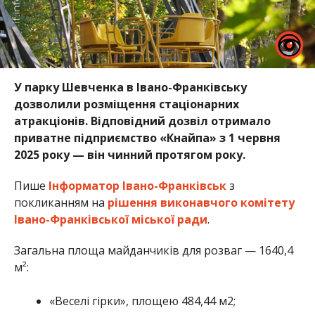
У парку Шевченка в Івано-Франківську
дозволили розміщення стаціонарних
атракціонів. Відповідний дозвіл отримало
приватне підприємство «Кнайпа» з 1 червня
2025 року — він чинний протягом року.
Пише
Інформатор Івано-Франківськ
з
покликанням на
рішення виконавчого комітету
Івано-Франківської міської ради
.
Загальна площа майданчиків для розваг — 1640,4
м²:
«Веселі гірки», площею 484,44 м
2
;