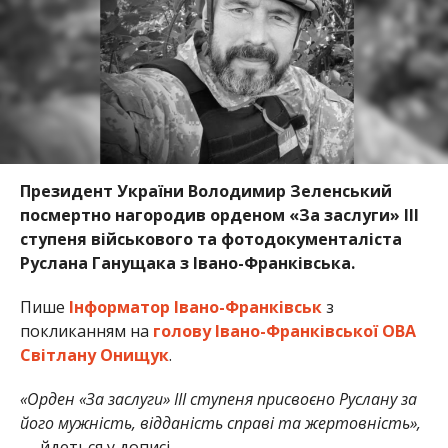
Президент України Володимир Зеленський
посмертно нагородив орденом «За заслуги» ІІІ
ступеня військового та фотодокументаліста
Руслана Ганущака з Івано-Франківська.
Пише
Інформатор Івано-Франківськ
з
покликанням на
голову Івано-Франківської ОВА
Світлану Онищук
.
«Орден «За заслуги» ІІІ ступеня присвоєно Руслану за
його мужність, відданість справі та жертовність»,
— йдеться у дописі.