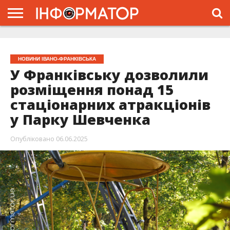
ГОЛОВНА
ЖИТТЯ
ВЛАДА
ГРОШІ
ТРЕШ
ТИСМЕНИЦЯ
НАДВІРНА
РОЗСЛІДУВАННЯ
АФІША
РЕКЛАМА
ПРО
ПРОЄКТ
НОВИНИ ІВАНО-ФРАНКІВСЬКА
У Франківську дозволили
розміщення понад 15
стаціонарних атракціонів
у Парку Шевченка
Опубліковано
06.06.2025