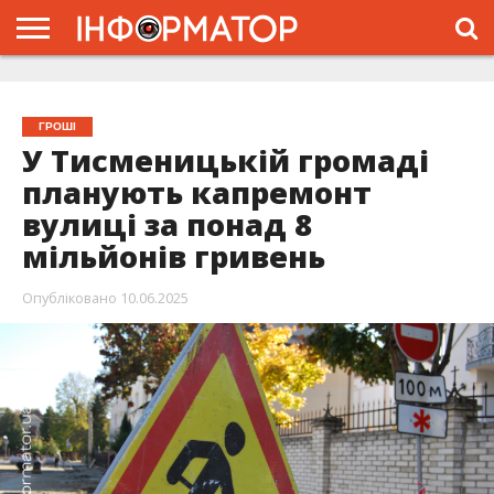
ГОЛОВНА
ЖИТТЯ
ВЛАДА
ГРОШІ
ТРЕШ
ТИСМЕНИЦЯ
НАДВІРНА
РОЗСЛІДУВАННЯ
АФІША
РЕКЛАМА
ПРО
ПРОЄКТ
ГРОШІ
У Тисменицькій громаді
планують капремонт
вулиці за понад 8
мільйонів гривень
Опубліковано
10.06.2025