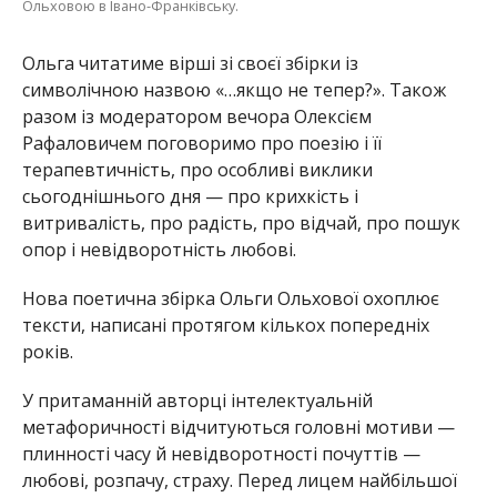
Ольховою в Івано-Франківську.
Ольга читатиме вірші зі своєї збірки із
символічною назвою «…якщо не тепер?». Також
разом із модератором вечора Олексієм
Рафаловичем поговоримо про поезію і її
терапевтичність, про особливі виклики
сьогоднішнього дня — про крихкість і
витривалість, про радість, про відчай, про пошук
опор і невідворотність любові.
Нова поетична збірка Ольги Ольхової охоплює
тексти, написані протягом кількох попередніх
років.
У притаманній авторці інтелектуальній
метафоричності відчитуються головні мотиви —
плинності часу й невідворотності почуттів —
любові, розпачу, страху. Перед лицем найбільшої