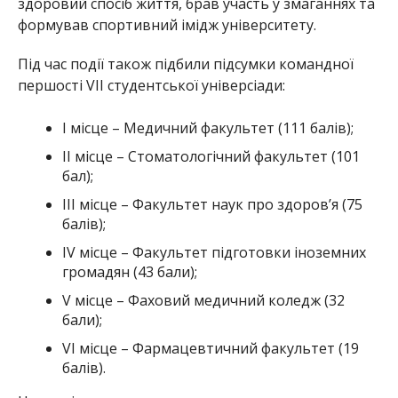
здоровий спосіб життя, брав участь у змаганнях та
формував спортивний імідж університету.
Під час події також підбили підсумки командної
першості VII студентської універсіади:
І місце – Медичний факультет (111 балів);
ІІ місце – Стоматологічний факультет (101
бал);
ІІІ місце – Факультет наук про здоров’я (75
балів);
IV місце – Факультет підготовки іноземних
громадян (43 бали);
V місце – Фаховий медичний коледж (32
бали);
VI місце – Фармацевтичний факультет (19
балів).