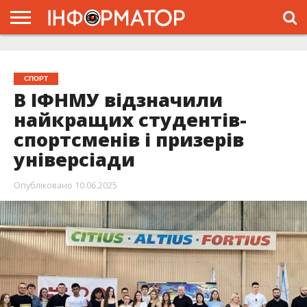
ГОЛОВНА
ЖИТТЯ
ВЛАДА
ГРОШІ
ТРЕШ
ТИСМЕНИЦЯ
НАДВІРНА
РОЗСЛІДУВАННЯ
АФІША
РЕКЛАМА
ПРО
ПРОЄКТ
СПОРТ
В ІФНМУ відзначили
найкращих студентів-
спортсменів і призерів
універсіади
Опубліковано
10.06.2025