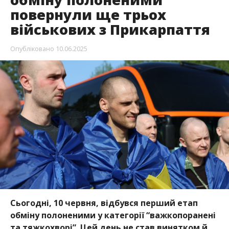
повернули ще трьох
військових з Прикарпаття
Опубліковано
10.06.2025
Сьогодні, 10 червня, відбувся перший етап
обміну полоненими у категорії “важкопоранені
та тяжкохворі”. Цей день не став винятком й