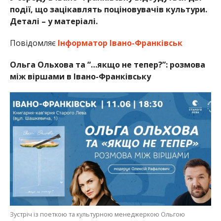
події, що зацікавлять поціновувачів культури.
Деталі – у матеріалі.
Повідомляє
Інформатор Івано-Франківськ
Ольга Ольхова та “…якщо не тепер?”: розмова
між віршами в Івано-Франківську
Зустріч із поеткою та культурною менеджеркою Ольгою