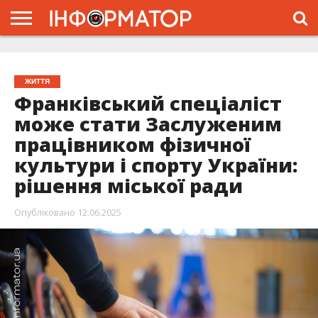
ГОЛОВНА
ЖИТТЯ
ВЛАДА
ГРОШІ
ТРЕШ
ТИСМЕНИЦЯ
НАДВІРНА
РОЗСЛІДУВАННЯ
АФІША
РЕКЛАМА
ПРО
ПРОЄКТ
ЖИТТЯ
Франківський спеціаліст
може стати Заслуженим
працівником фізичної
культури і спорту України:
рішення міської ради
Опубліковано
12.06.2025