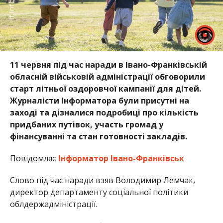
11 червня під час наради в Івано-Франківській
обласній військовій адміністрації обговорили
старт літньої оздоровчої кампанії для дітей.
Журналісти Інформатора були присутні на
заході та дізналися подробиці про кількість
придбаних путівок, участь громад у
фінансуванні та стан готовності закладів.
Повідомляє
Інформатор Івано-Франківськ
Слово під час наради взяв Володимир Лемчак,
директор департаменту соціальної політики
облдержадміністрації.