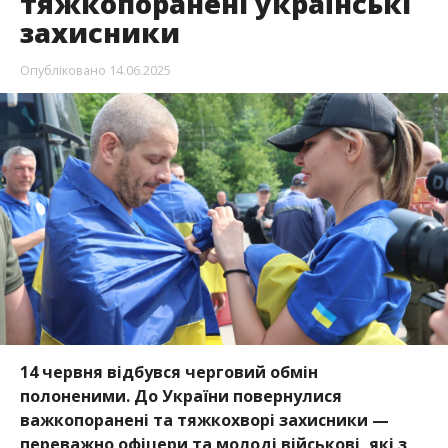
тяжкопоранені українські
захисники
Опубліковано
14.06.2025
14 червня відбувся черговий обмін
полоненими. До України повернулися
важкопоранені та тяжкохворі захисники —
переважно офіцери та молоді військові, які з