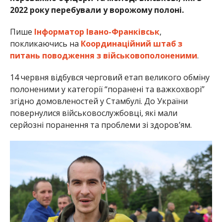
2022 року перебували у ворожому полоні.
Пише
Інформатор Івано-Франківськ
,
покликаючись на
Координаційний штаб з
питань поводження з військовополоненими
.
14 червня відбувся черговий етап великого обміну
полоненими у категорії “поранені та важкохворі”
згідно домовленостей у Стамбулі. До України
повернулися військовослужбовці, які мали
серйозні поранення та проблеми зі здоров’ям.