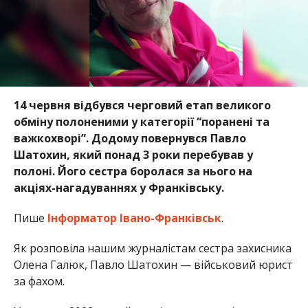
14 червня відбувся черговий етап великого
обміну полоненими у категорії “поранені та
важкохворі”. Додому повернувся Павло
Шатохин, який понад 3 роки перебував у
полоні. Його сестра боролася за нього на
акціях-нагадуваннях у Франківську.
Пише
Інформатор Івано-Франківськ
.
Як розповіла нашим журналістам сестра захисника
Олена Галюк, Павло Шатохин — військовий юрист
за фахом.