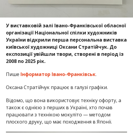
У виставковій залі Івано-Франківської обласної
організації Національної спілки художників
України відкрили перша персональна виставка
київської художниці Оксани Стратійчук. До
експозиції увійшли твори, створені в період із
2008 по 2025 рік.
Пише
Інформатор Івано-Франківськ
.
Оксана Стратійчук працює в галузі графіки.
Відомо, що вона використовує техніку офорту, а
також є однією з перших в Україні, хто почав
працювати з технікою мокуліто — методом
плоского друку, що має походження в Японії.