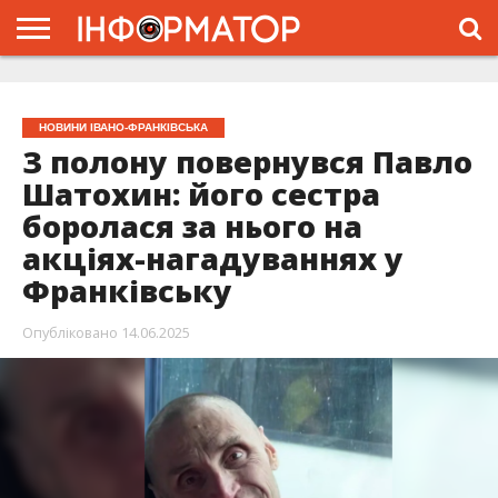
ГОЛОВНА
ЖИТТЯ
ВЛАДА
ГРОШІ
ТРЕШ
ТИСМЕНИЦЯ
НАДВІРНА
РОЗСЛІДУВАННЯ
АФІША
РЕКЛАМА
ПРО
ПРОЄКТ
НОВИНИ ІВАНО-ФРАНКІВСЬКА
З полону повернувся Павло
Шатохин: його сестра
боролася за нього на
акціях-нагадуваннях у
Франківську
Опубліковано
14.06.2025