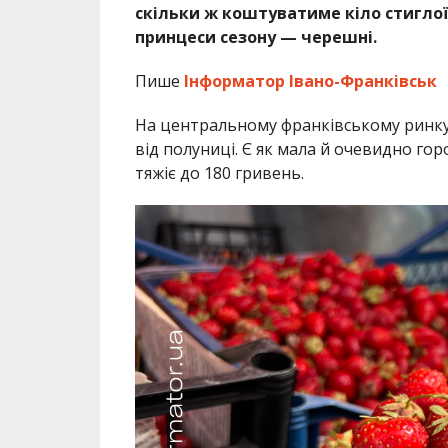
скільки ж коштуватиме кіло стиглої
принцеси сезону — черешні.
Пише
Інформатор Івано-Франківськ
На центральному франківському ринку
від полуниці. Є як мала й очевидно гор
тяжіє до 180 гривень.