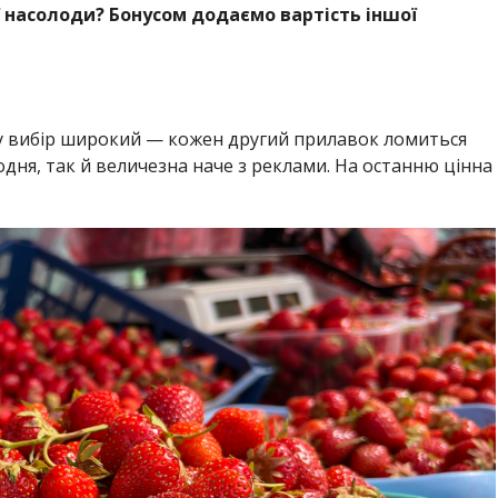
 насолоди? Бонусом додаємо вартість іншої
 вибір широкий — кожен другий прилавок ломиться
одня, так й величезна наче з реклами. На останню цінна