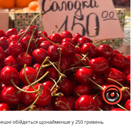
ерешні обійдеться щонайменше у 250 гривень.