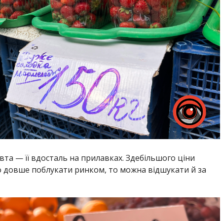
вта — її вдосталь на прилавках. Здебільшого ціни
о довше поблукати ринком, то можна відшукати й за