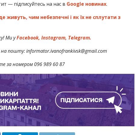
тит — підписуйтесь на нас в
Google новинах
.
де живуть, чим небезпечні і як їх не сплутати з
у! Ми у
Facebook,
Instagram,
Telegram.
на пошту: informator.ivanofrankivsk@gmail.com
те за номером 096 989 60 87