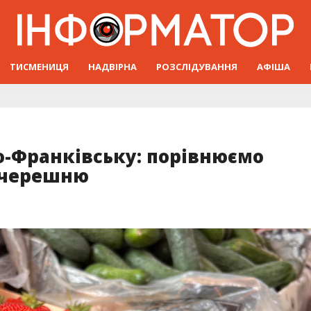
ТИСМЕНИЦЯ
НАДВІРНА
РОЗСЛІДУВАННЯ
АФІША
но-Франківську: порівнюємо
 черешню