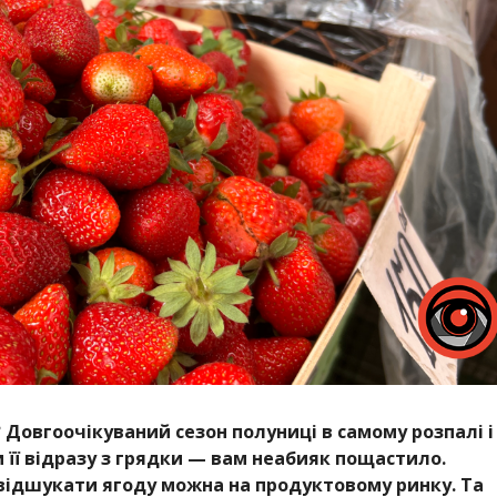
 Довгоочікуваний сезон полуниці в самому розпалі і
 її відразу з грядки — вам неабияк пощастило.
 відшукати ягоду можна на продуктовому ринку. Та