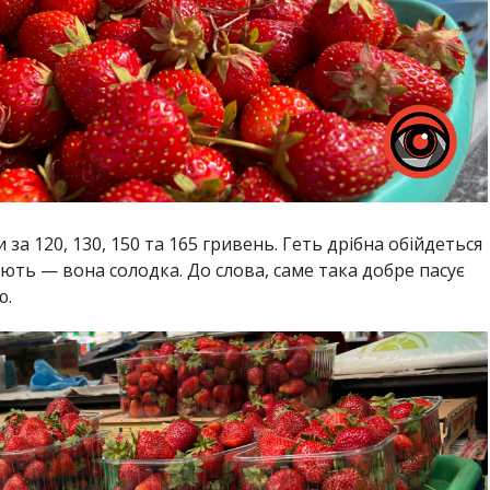
за 120, 130, 150 та 165 гривень. Геть дрібна обійдеться
ють — вона солодка. До слова, саме така добре пасує
ю.