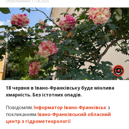
Опубліковано
17.06.2025
18 червня в Івано-Франківську буде мінлива
хмарність. Без істотних опадів.
Повідомляє
Інформатор Івано-Франківськ
з
покликанням
Івано-Франківський обласний
центр з гідрометеорології