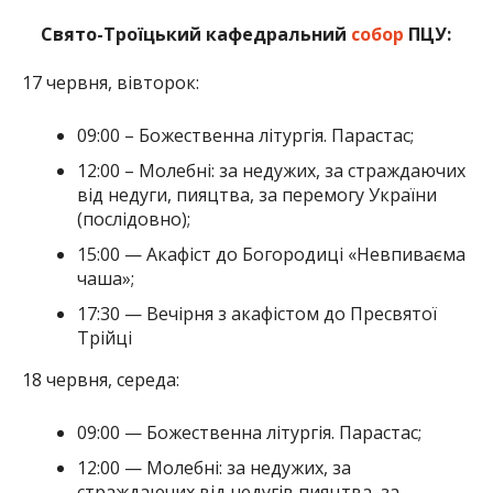
Свято-Троїцький кафедральний
собор
ПЦУ:
17 червня, вівторок:
09:00 – Божественна літургія. Парастас;
12:00 – Молебні: за недужих, за страждаючих
від недуги, пияцтва, за перемогу України
(послідовно);
15:00 — Акафіст до Богородиці «Невпиваєма
чаша»;
17:30 — Вечірня з акафістом до Пресвятої
Трійці
18 червня, середа:
09:00 — Божественна літургія. Парастас;
12:00 — Молебні: за недужих, за
страждаючих від недугів пияцтва, за