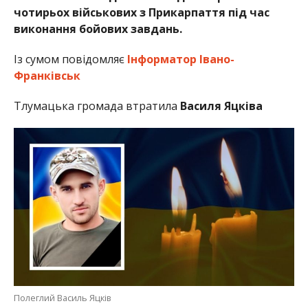
чотирьох військових з Прикарпаття під час
виконання бойових завдань.
Із сумом повідомляє
Інформатор Івано-
Франківськ
Тлумацька громада втратила
Василя Яцківа
Полеглий Василь Яцків