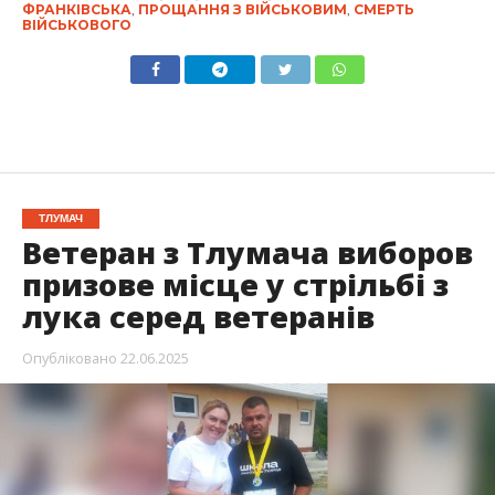
ФРАНКІВСЬКА
,
ПРОЩАННЯ З ВІЙСЬКОВИМ
,
СМЕРТЬ
ВІЙСЬКОВОГО
ТЛУМАЧ
Ветеран з Тлумача виборов
призове місце у стрільбі з
лука серед ветеранів
Опубліковано
22.06.2025