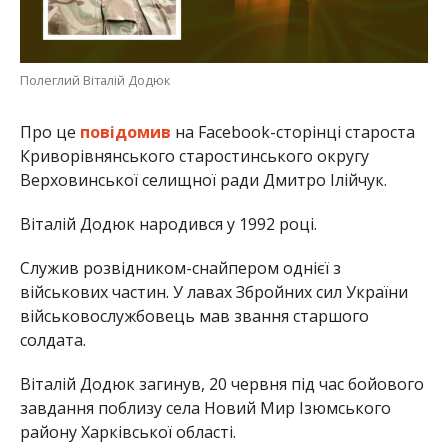
Полеглий Віталій Додюк
Про це
повідомив
на Facebook-сторінці староста
Криворівнянського старостинського округу
Верховинської селищної ради Дмитро Ілійчук.
Віталій Додюк народився у 1992 році.
Служив розвідником-снайпером однієї з
військових частин. У лавах Збройних сил України
військовослужбовець мав звання старшого
солдата.
Віталій Додюк загинув, 20 червня під час бойового
завдання поблизу села Новий Мир Ізюмського
району Харківської області.