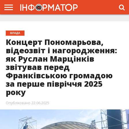
ГОЛОВНА
ЖИТТЯ
ВЛАДА
ГРОШІ
ТРЕШ
ТИСМЕНИЦЯ
НАДВІРНА
РОЗСЛІДУВАННЯ
АФІША
РЕКЛАМА
ПРО
ПРОЄКТ
ВЛАДА
Концерт Пономарьова,
відеозвіт і нагородження:
як Руслан Марцінків
звітував перед
Франківською громадою
за перше півріччя 2025
року
Опубліковано
22.06.2025