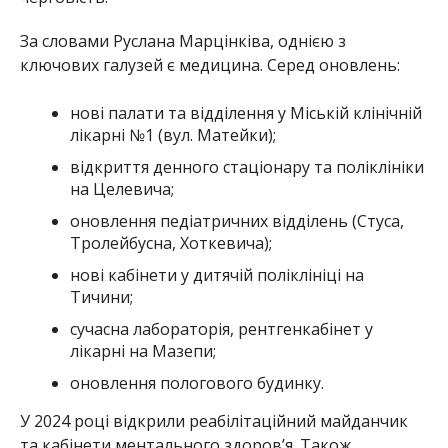
За словами Руслана Марцінківа, однією з
ключових галузей є медицина. Серед оновлень:
нові палати та відділення у Міській клінічній
лікарні №1 (вул. Матейки);
відкриття денного стаціонару та поліклініки
на Целевича;
оновлення педіатричних відділень (Стуса,
Тролейбусна, Хоткевича);
нові кабінети у дитячій поліклініці на
Тичини;
сучасна лабораторія, рентгенкабінет у
лікарні на Мазепи;
оновлення пологового будинку.
У 2024 році відкрили реабілітаційний майданчик
та кабінети ментального здоров’я. Також