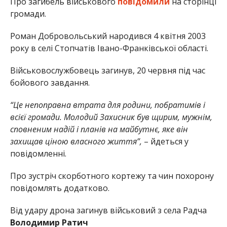
Про загибель військового
повідомили
на сторінці
громади.
Роман Добровольський народився 4 квітня 2003
року в селі Стопчатів Івано-Франківської області.
Військовослужбовець загинув, 20 червня під час
бойового завдання.
“Це непоправна втрата для родини, побратимів і
всієї громади. Молодий Захисник був щирим, мужнім,
сповненим надій і планів на майбутнє, яке він
захищав ціною власного життя”,
– йдеться у
повідомленні.
Про зустріч скорботного кортежу та чин похорону
повідомлять додатково.
Від удару дрона загинув військовий з села Радча
Володимир Ратич