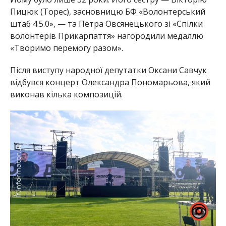
Пицюк (Торес), засновницю БФ «Волонтерський
штаб 4.5.0», — та Петра Овсянецького зі «Спілки
волонтерів Прикарпаття» нагородили медаллю
«Творимо перемогу разом».
Після виступу народної депутатки Оксани Савчук
відбувся концерт Олександра Пономарьова, який
виконав кілька композицій.