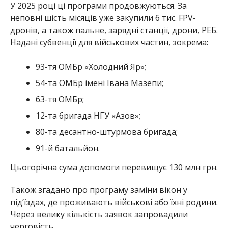
У 2025 році ці програми продовжуються. За
неповні шість місяців уже закупили 6 тис. FPV-
дронів, а також пальне, зарядні станції, дрони, РЕБ.
Надані субвенції для військових частин, зокрема:
93-тя ОМБр «Холодний Яр»;
54-та ОМБр імені Івана Мазепи;
63-тя ОМБр;
12-та бригада НГУ «Азов»;
80-та десантно-штурмова бригада;
91-й батальйон.
Цьогорічна сума допомоги перевищує 130 млн грн.
Також згадано про програму заміни вікон у
під’їздах, де проживають військові або їхні родини.
Через велику кількість заявок запровадили
черговість.