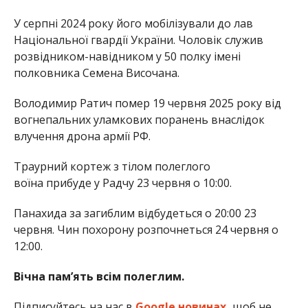
У серпні 2024 року його мобілізували до лав
Національної гвардії України. Чоловік служив
розвідником-навідником у 50 полку імені
полковника Семена Височана.
Володимир Ратич помер 19 червня 2025 року від
вогнепальних уламкових поранень внаслідок
влучення дрона армії РФ.
Траурний кортеж з тілом полеглого
воїна прибуде у Радчу 23 червня о 10:00.
Панахида за загиблим відбудеться о 20:00 23
червня. Чин похорону розпочнеться 24 червня о
12:00.
Вічна пам’ять всім полеглим.
Підписуйтесь на нас в
Google новинах,
щоб не