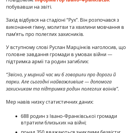
побувавши на звіті.
Захід відбувся на стадіоні “Рух”. Він розпочався з
виконання гімну, молитви та хвилини мовчання в
пам’ять про полеглих захисників.
У вступному слові Руслан Марцінків наголосив, що
головне завдання громади в умовах війни —
підтримка армії та родин загиблих:
“Звісно, у мирний час ми б говорили про дороги й
парки. Але сьогодні найважливіше — допомога
захисникам та підтримка родин полеглих воїнів”.
Мер навів низку статистичних даних:
688 родин з Івано-Франківської громади
втратили близьких на війні;
понад 350 вважаються зниклими безвісти;