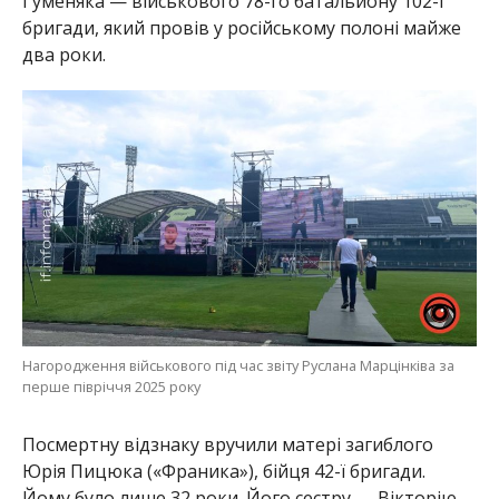
Гуменяка — військового 78-го батальйону 102-ї
бригади, який провів у російському полоні майже
два роки.
Нагородження військового під час звіту Руслана Марцінківа за
перше півріччя 2025 року
Посмертну відзнаку вручили матері загиблого
Юрія Пицюка («Франика»), бійця 42-ї бригади.
Йому було лише 32 роки. Його сестру — Вікторію