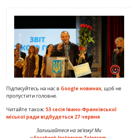
Підписуйтесь на нас в
Google новинах
, щоб не
пропустити головне.
Читайте також:
53 сесія Івано-Франківської
міської ради відбудеться 27 червня
Залишайтеся на зв’язку! Ми
у
Facebook,
Instagram,
Telegram.