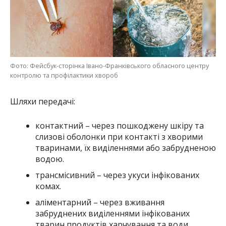
Фото: Фейсбук-сторінка Івано-Франківського обласного центру
контролю та профілактики хвороб
Шляхи передачі:
контактний – через пошкоджену шкіру та
слизові оболонки при контакті з хворими
тваринами, їх виділеннями або забрудненою
водою.
трансмісивний – через укуси інфікованих
комах.
аліментарний – через вживання
забруднених виділеннями інфікованих
тварин продуктів харчування та води.