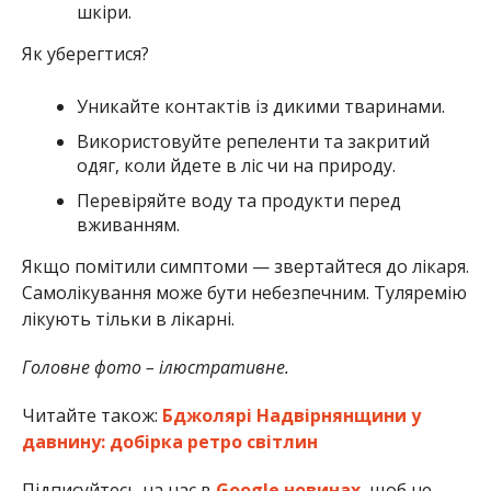
шкіри.
Як уберегтися?
Уникайте контактів із дикими тваринами.
Використовуйте репеленти та закритий
одяг, коли йдете в ліс чи на природу.
Перевіряйте воду та продукти перед
вживанням.
Якщо помітили симптоми — звертайтеся до лікаря.
Самолікування може бути небезпечним. Туляремію
лікують тільки в лікарні.
Головне фото – ілюстративне.
Читайте також:
Бджолярі Надвірнянщини у
давнину: добірка ретро світлин
Підписуйтесь на нас в
Google новинах
, щоб не