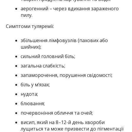
аерогенний – через вдихання зараженого
пилу.
Симптоми туляремії:
збільшення лімфовузлів (пахових або
шийних);
сильний головний біль;
загальна слабкість;
запаморочення, порушення свідомості;
біль у м’язах;
нудота;
блювання;
почервоніння обличчя та очей;
висип, який на 8–12-й день хвороби
лущиться та може призвести до пігментації