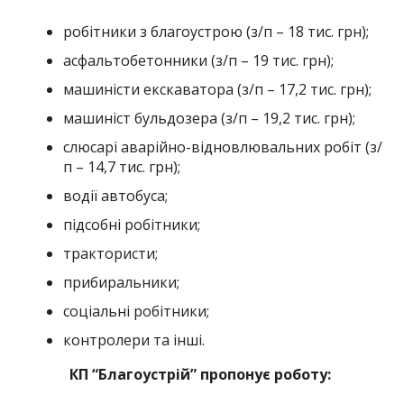
робітники з благоустрою (з/п – 18 тис. грн);
асфальтобетонники (з/п – 19 тис. грн);
машиністи екскаватора (з/п – 17,2 тис. грн);
машиніст бульдозера (з/п – 19,2 тис. грн);
слюсарі аварійно-відновлювальних робіт (з/
п – 14,7 тис. грн);
водії автобуса;
підсобні робітники;
трактористи;
прибиральники;
соціальні робітники;
контролери та інші.
КП “Благоустрій” пропонує роботу: