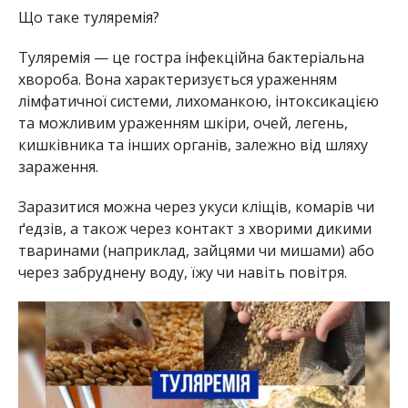
Що таке туляремія?
Туляремія — це гостра інфекційна бактеріальна
хвороба. Вона характеризується ураженням
лімфатичної системи, лихоманкою, інтоксикацією
та можливим ураженням шкіри, очей, легень,
кишківника та інших органів, залежно від шляху
зараження.
Заразитися можна через укуси кліщів, комарів чи
ґедзів, а також через контакт з хворими дикими
тваринами (наприклад, зайцями чи мишами) або
через забруднену воду, їжу чи навіть повітря.