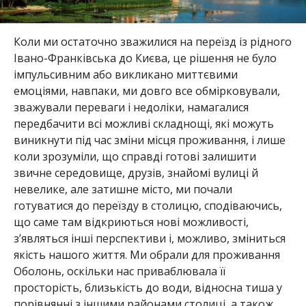
Коли ми остаточно зважилися на переїзд із рідного
Івано-Франківська до Києва, це рішення не було
імпульсивним або викликано миттєвими
емоціями, навпаки, ми довго все обмірковували,
зважували переваги і недоліки, намагалися
передбачити всі можливі складнощі, які можуть
виникнути під час зміни місця проживання, і лише
коли зрозуміли, що справді готові залишити
звичне середовище, друзів, знайомі вулиці й
невелике, але затишне місто, ми почали
готуватися до переїзду в столицю, сподіваючись,
що саме там відкриються нові можливості,
з’являться інші перспективи і, можливо, зміниться
якість нашого життя. Ми обрали для проживання
Оболонь, оскільки нас приваблювала її
просторість, близькість до води, відносна тиша у
порівнянні з іншими районами столиці, а також