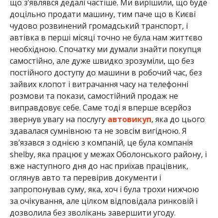
що з’являвся дедалі частіше. Ми вирішили, що буде
доцільно продати машину, тим паче що в Києві
чудово розвинений громадський транспорт, і
автівка в перші місяці точно не була нам життєво
необхідною. Спочатку ми думали знайти покупця
самостійно, але дуже швидко зрозуміли, що без
постійного доступу до машини в робочий час, без
зайвих клопот і витрачання часу на телефонні
розмови та покази, самостійний продаж не
виправдовує себе. Саме тоді я вперше всерйоз
звернув увагу на послугу
автовикуп
, яка до цього
здавалася сумнівною та не зовсім вигідною. Я
зв’язався з однією з компаній, це була компанія
shelby, яка працює у межах Оболонського району, і
вже наступного дня до нас приїхав працівник,
оглянув авто та перевірив документи і
запропонував суму, яка, хоч і була трохи нижчою
за очікування, але цілком відповідала ринковій і
дозволила без зволікань завершити угоду.