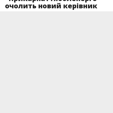
очолить новий керівник
Опубліковано
30.06.2025
З 1 липня 2025 року Олександр Бубен залишає
посаду голови правління АТ
“Прикарпаттяобленерго”.