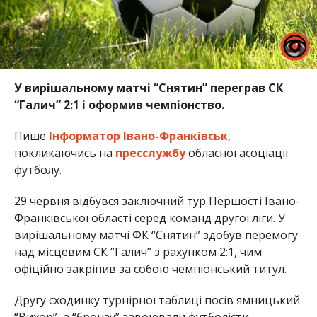
У вирішальному матчі “Снятин” переграв СК
“Галич” 2:1 і оформив чемпіонство.
Пише
Інформатор Івано-Франківськ
,
покликаючись на
пресслужбу
обласної асоціації
футболу.
29 червня відбувся заключний тур Першості Івано-
Франківської області серед команд другої ліги. У
вирішальному матчі ФК “Снятин” здобув перемогу
над місцевим СК “Галич” з рахунком 2:1, чим
офіційно закріпив за собою чемпіонський титул.
Другу сходинку турнірної таблиці посів ямницький
“Вихор”, а “бронзу” завоювали футболісти