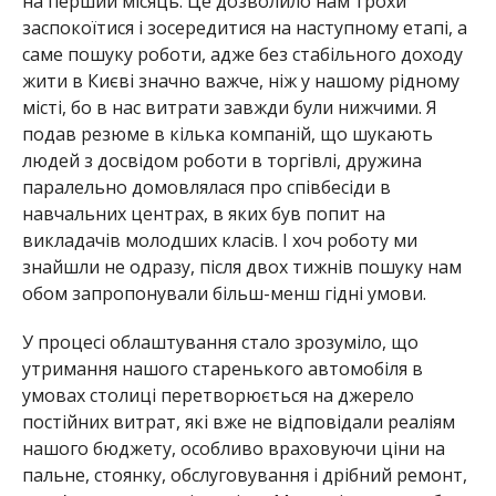
на перший місяць. Це дозволило нам трохи
заспокоїтися і зосередитися на наступному етапі, а
саме пошуку роботи, адже без стабільного доходу
жити в Києві значно важче, ніж у нашому рідному
місті, бо в нас витрати завжди були нижчими. Я
подав резюме в кілька компаній, що шукають
людей з досвідом роботи в торгівлі, дружина
паралельно домовлялася про співбесіди в
навчальних центрах, в яких був попит на
викладачів молодших класів. І хоч роботу ми
знайшли не одразу, після двох тижнів пошуку нам
обом запропонували більш-менш гідні умови.
У процесі облаштування стало зрозуміло, що
утримання нашого старенького автомобіля в
умовах столиці перетворюється на джерело
постійних витрат, які вже не відповідали реаліям
нашого бюджету, особливо враховуючи ціни на
пальне, стоянку, обслуговування і дрібний ремонт,