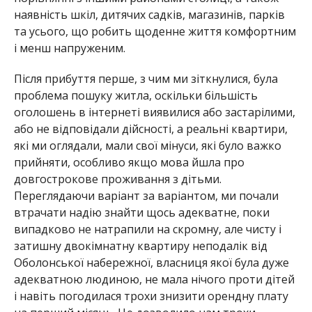
наявність шкіл, дитячих садків, магазинів, парків
та усього, що робить щоденне життя комфортним
і менш напруженим.
Після прибуття перше, з чим ми зіткнулися, була
проблема пошуку житла, оскільки більшість
оголошень в інтернеті виявилися або застарілими,
або не відповідали дійсності, а реальні квартири,
які ми оглядали, мали свої мінуси, які було важко
прийняти, особливо якщо мова йшла про
довгострокове проживання з дітьми.
Переглядаючи варіант за варіантом, ми почали
втрачати надію знайти щось адекватне, поки
випадково не натрапили на скромну, але чисту і
затишну двокімнатну квартиру неподалік від
Оболонської набережної, власниця якої була дуже
адекватною людиною, не мала нічого проти дітей
і навіть погодилася трохи знизити орендну плату