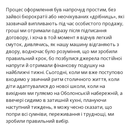
Процес оформлення був напрочуд простим, без
зайвої бюрократії або неочікуваних «дрібниць», які
зазвичай випливають під час особистого продажу,
гроші ми отримали одразу після підписання
договору, і хоча в той момент я відчув легкий
смуток, дивлячись, як нашу машину відганяють з
двору, водночас було розуміння, що ми зробили
правильний крок, бо позбулися джерела постійної
напруги й отримали фінансову подушку на
найближчі тижні. Сьогодні, коли ми вже поступово
входимо у звичний ритм столичного життя, коли
діти адаптувалися до нової школи, коли на
вихідних ми гуляємо на Оболонській набережній, а
ввечері сидимо в затишній кухні, плануючи
наступний тиждень, я можу чесно сказати, що
попри всі сумніви, переживання і труднощі, ми
зробили правильний вибір.