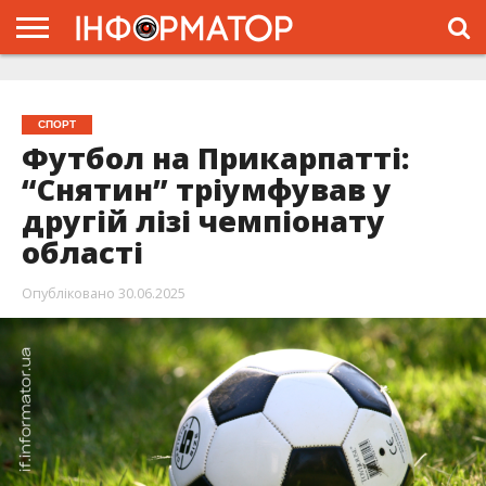
ГОЛОВНА
ЖИТТЯ
ВЛАДА
ГРОШІ
ТРЕШ
ТИСМЕНИЦЯ
НАДВІРНА
РОЗСЛІДУВАННЯ
АФІША
РЕКЛАМА
ПРО
ПРОЄКТ
СПОРТ
Футбол на Прикарпатті:
“Снятин” тріумфував у
другій лізі чемпіонату
області
Опубліковано
30.06.2025