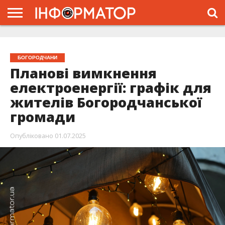
ГОЛОВНА
ЖИТТЯ
ВЛАДА
ГРОШІ
ТРЕШ
ТИСМЕНИЦЯ
НАДВІРНА
РОЗСЛІДУВАННЯ
АФІША
РЕКЛАМА
ПРО
ПРОЄКТ
БОГОРОДЧАНИ
Планові вимкнення
електроенергії: графік для
жителів Богородчанської
громади
Опубліковано
01.07.2025