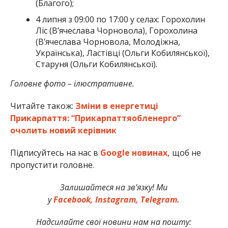
(Благого);
4 липня з 09:00 по 17:00 у селах: Горохолин
Ліс (В’ячеслава Чорновола), Горохолина
(В’ячеслава Чорновола, Молодіжна,
Українська), Ластівці (Ольги Кобилянської),
Старуня (Ольги Кобилянської).
Головне фото – ілюстративне.
Читайте також:
Зміни в енергетиці
Прикарпаття: “Прикарпаттяобленерго”
очолить новий керівник
Підписуйтесь на нас в
Google новинах,
щоб не
пропустити головне.
Залишайтеся на зв’язку! Ми
у
Facebook,
Instagram,
Telegram.
Надсилайте свої новини нам на пошту: