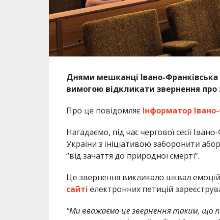
Днями мешканці Івано-Франківська 
вимогою відкликати звернення про 
Про це повідомляє
Інформатор Івано-
Нагадаємо, під час чергової сесії Іван
України з ініціативою заборонити абор
“від зачаття до природної смерті”.
Це звернення викликало шквал емоцій т
сайті
електронних петицій зареєструва
“Ми вважаємо це звернення таким, що по