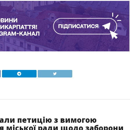
вали петицію з вимогою
я міської ради щодо заборони