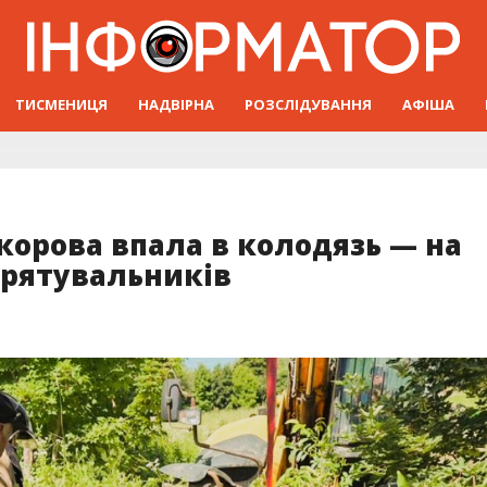
ТИСМЕНИЦЯ
НАДВІРНА
РОЗСЛІДУВАННЯ
АФІША
корова впала в колодязь — на
рятувальників