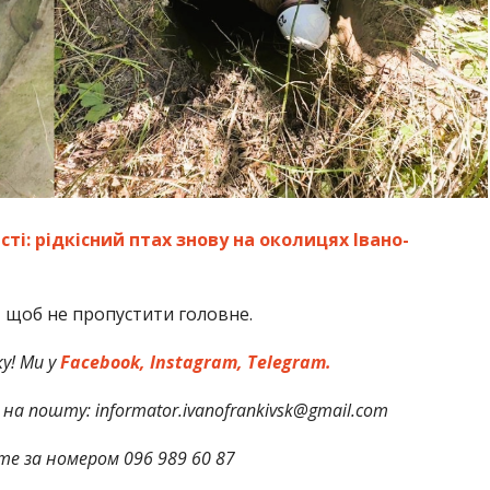
ті: рідкісний птах знову на околицях Івано-
,
щоб не пропустити головне.
у! Ми у
Facebook,
Instagram,
Telegram.
на пошту: informator.ivanofrankivsk@gmail.com
те за номером 096 989 60 87