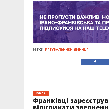
МІТКИ:
РЯТУВАЛЬНИКИ
,
ЯМНИЦЯ
ВЛАДА
Франківці зареєстру
відкликати зверненн