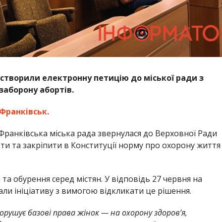
створили електронну петицію до міської ради з
заборону абортів.
Франківськ.
о-Франківська міська рада звернулася до Верховної Ради
ти та закріпити в Конституції норму про охорону життя
а обурення серед містян. У відповідь 27 червня на
ли ініціативу з вимогою відкликати це рішення.
рушує базові права жінок — на охорону здоров’я,