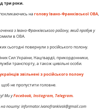
д три роки.
 покликаючись на
голову Івано-Франківської ОВА
,
ченка з Івано-Франківського району, який пробув у
домили в ОВА.
 яких сьогодні повернули з російського полону.
них Сил України, Нацгвардії, прикордонники,
ужби транспорту, а також цивільні особи.
країнців звільнені з російського полону
,
щоб не пропустити головне.
у! Ми у
Facebook,
Instagram,
Telegram.
на пошту: informator.ivanofrankivsk@gmail.com