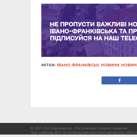
МІТКИ:
ІВАНО-ФРАНКІВСЬК
,
НОВИНИ
,
НОВИН
© 2007-2023 Інформатор - Регіональне інтернет-видання.
При повному або частковому використанні матеріалів сайту 
на сайт
if.informator.ua
як джерело інформації обов'язкове