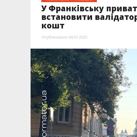
У Франківську прива
встановити валідатор
кошт
Опубліковано
04.07.2025