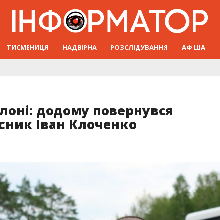
ТИСМЕНИЦЯ
НАДВІРНА
РОЗСЛІДУВАННЯ
АФІША
олоні: додому повернувся
сник Іван Клоченко