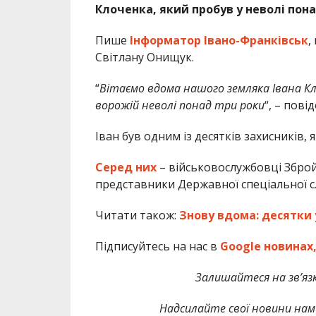
Клоченка, який пробув у неволі пона
Пише
Інформатор Івано-Франківськ
,
Світлану Онищук.
“
Вітаємо вдома нашого земляка Івана Кло
ворожій неволі понад три роки
“, – пові
Іван був одним із десятків захисників,
Серед них
– військовослужбовці Зброй
представники Державної спеціальної сл
Читати також:
Знову вдома: десятки у
Підписуйтесь на нас в
Google новинах
Залишайтеся на зв’язк
Надсилайте свої новини нам 