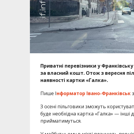
Приватні перевізники у Франківськ
за власний кошт. Отож з вересня піл
наявності картки «Галка».
Пише І
нформатор Івано-Франківськ
з
З осені пільговики зможуть користува
буде необхідна картка «Галка» — інші д
прийматимуться.
У майбутньому в місті планують повні