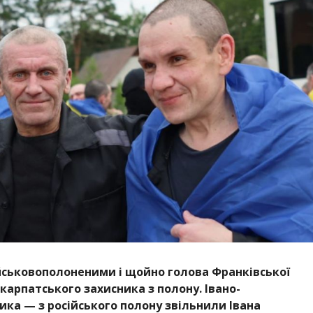
військовополоненими і щойно голова Франківської
арпатського захисника з полону. Івано-
ика — з російського полону звільнили Івана