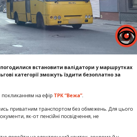
у погодилися встановити валідатори у маршрутках
ьгові категорії зможуть їздити безоплатно за
 покликанням на ефір
ТРК “Вежа”
.
тись приватним транспортом без обмежень. Для цього
окументи, як-от пенсійні посвідчення, не
стю перейти на електронний квиток, зокрема й у