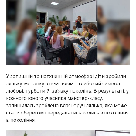
У затишній та натхненній атмосфері діти зробили
ляльку-мотанку з немовлям – глибокий символ
любові, турботи й зв’язку поколінь. В результаті, у
кожного юного учасника майстер-класу,
залишилась зроблена власноруч лялька, яка може
стати оберегом і передаватись колись з покоління
в покоління.