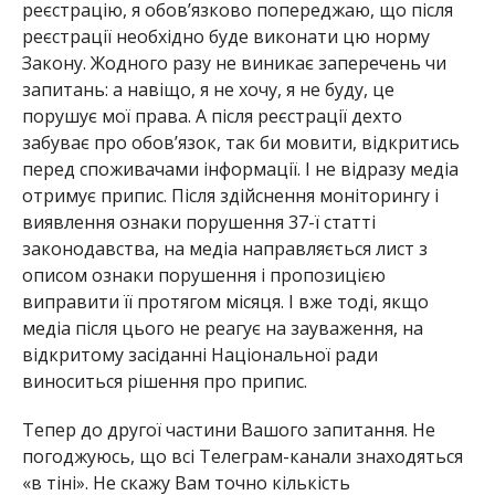
реєстрацію, я обов’язково попереджаю, що після
реєстрації необхідно буде виконати цю норму
Закону. Жодного разу не виникає заперечень чи
запитань: а навіщо, я не хочу, я не буду, це
порушує мої права. А після реєстрації дехто
забуває про обов’язок, так би мовити, відкритись
перед споживачами інформації. І не відразу медіа
отримує припис. Після здійснення моніторингу і
виявлення ознаки порушення 37-ї статті
законодавства, на медіа направляється лист з
описом ознаки порушення і пропозицією
виправити її протягом місяця. І вже тоді, якщо
медіа після цього не реагує на зауваження, на
відкритому засіданні Національної ради
виноситься рішення про припис.
Тепер до другої частини Вашого запитання. Не
погоджуюсь, що всі Телеграм-канали знаходяться
«в тіні». Не скажу Вам точно кількість