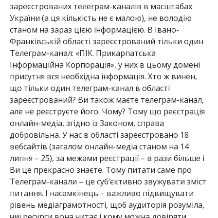
зареєстрованих телеграм-каналів в масштабах
України (а ця кількість не є малою), не володію
станом на зараз цією інформацією. В Івано-
Франківській області зареєстрований тільки один
Телеграм-канал: «ПІК. Прикарпатська
Інформаційна Корпорація», у них в цьому домені
присутня вся необхідна інформація. Хто ж винен,
що тільки один телеграм-канал в області
зареєстрований? Ви також маєте телеграм-канал,
але не реєструєте його. Чому? Тому що реєстрація
онлайн-медіа, згідно із Законом, справа
добровільна. У нас в області зареєстровано 18
вебсайтів (загалом онлайн-медіа станом на 14
липня – 25), за межами реєстрації – в рази більше і
Ви це прекрасно знаєте. Тому питати саме про
Телеграм-канали – це суб’єктивно звужувати зміст
питання. І насамкінець – важливо підвищувати
рівень медіаграмотності, щоб аудиторія розуміла,
чиї ресурси вона читає і кому можна довіряти.