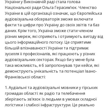
України у Виконавчій раді стала голова
Національної ради Ольга Герасим’юк. Членство
України в цій організації означає, що Європейська
аудіовізуальна обсерваторія зможе включати
факти та цифри про Україну до своїх звітів та баз
даних. Крім того, Україна зможе стати членом
різних мереж, які сприяють і отримують вигоду від
цього інформаційного потоку. Це сприятиме
більшій впізнаваності України та підтримає
зусилля її професіоналів, які працюють у різних
аудіовізуальних секторах. Якщо би у мене була
така можливість, я б запропонував три кейси, які
демонструють унікальність та потенціал Івано-
Франківської області:
1. Аудіальні та аудіовізуальні мовники у гірських
громадах області: як радіо та телебачення
зберігають зв’язок із людьми в умовах складної
логістики і слабкої інфраструктури. Це реально