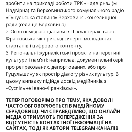
зробити на прикладі роботи ТРК «Надвірна» (м.
Надвірна) та Верховинського комунального радіо
«Гуцульська столиця» Верховинської селищної
ради (селище Верховина);
2. Освітні медіаініціативи в ІТ-кластерах Івано-
Франківська: як приклад синергії молодіжних
стартапів і цифрового контенту;
3. Регіональні журналістські проєкти на перетині
культури і пам’яті: наприклад, документальні серії
про репресованих, депортованих, або про
Гуцульщину як простір діалогу різних культур. В
цьому випадку підійде досвід медійників з
«Суспільне Івано-Франківськ».
ТЕПЕР ПОГОВОРІМО ПРО ТЕМУ, ЯКА ДОВОЛІ
ЧАСТО ОБГОВОРЮЄТЬСЯ В МЕДІЙНОМУ
СЕРЕДОВИЩІ. ЧИ СПРАВЕДЛИВО, ЩО ОНЛАЙН-
МЕДІА ОТРИМУЮТЬ ПОПЕРЕДЖЕННЯ ЗА
ВІДСУТНІСТЬ КОНТАКТНОЇ ІНФОРМАЦІЇ НА
САЙТАХ, ТОДІ ЯК АВТОРИ TELEGRAM-КАНАЛІВ