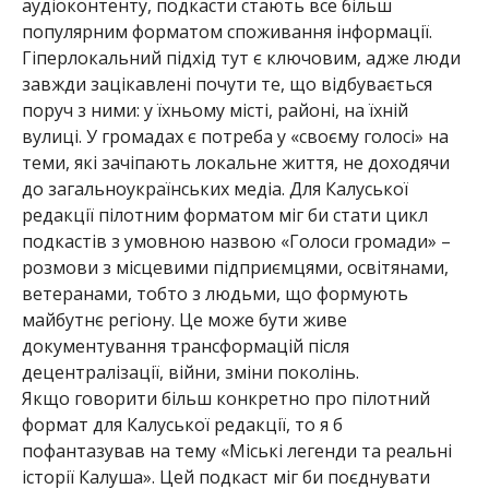
аудіоконтенту, подкасти стають все більш
популярним форматом споживання інформації.
Гіперлокальний підхід тут є ключовим, адже люди
завжди зацікавлені почути те, що відбувається
поруч з ними: у їхньому місті, районі, на їхній
вулиці. У громадах є потреба у «своєму голосі» на
теми, які зачіпають локальне життя, не доходячи
до загальноукраїнських медіа. Для Калуської
редакції пілотним форматом міг би стати цикл
подкастів з умовною назвою «Голоси громади» –
розмови з місцевими підприємцями, освітянами,
ветеранами, тобто з людьми, що формують
майбутнє регіону. Це може бути живе
документування трансформацій після
децентралізації, війни, зміни поколінь.
Якщо говорити більш конкретно про пілотний
формат для Калуської редакції, то я б
пофантазував на тему «Міські легенди та реальні
історії Калуша». Цей подкаст міг би поєднувати