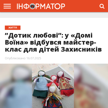
ГОЛОВНА
ЖИТТЯ
ВЛАДА
ГРОШІ
ТРЕШ
ТИСМЕНИЦЯ
НАДВІРНА
РОЗСЛІДУВАННЯ
АФІША
РЕКЛАМА
ПРО
ПРОЄКТ
ЖИТТЯ
”Дотик любові”: у «Домі
Воїна» відбувся майстер-
клас для дітей Захисників
Опубліковано
16.07.2025