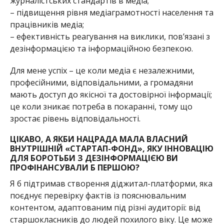
журналістських стандартів в медіа;
– підвищення рівня медіаграмотності населення та
працівників медіа;
– ефективність реагування на виклики, пов’язані з
дезінформацією та інформаційною безпекою.
Для мене успіх – це коли медіа є незалежними,
професійними, відповідальними, а громадяни
мають доступ до якісної та достовірної інформації;
це коли зникає потреба в покаранні, тому що
зростає рівень відповідальності.
ЦІКАВО, А ЯКБИ НАЦРАДА МАЛА ВЛАСНИЙ
ВНУТРІШНІЙ «СТАРТАП-ФОНД», ЯКУ ІННОВАЦІЮ
ДЛЯ БОРОТЬБИ З ДЕЗІНФОРМАЦІЄЮ ВИ
ПРОФІНАНСУВАЛИ Б ПЕРШОЮ?
Я б підтримав створення діджитал-платформи, яка
поєднує перевірку фактів із пояснювальним
контентом, адаптованим під різні аудиторії: від
старшокласників до людей похилого віку. Це може