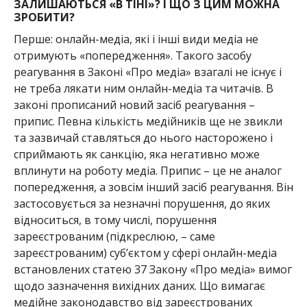
ЗАЛИШАЮТЬСЯ «В ТІНІ»? І ЩО З ЦИМ МОЖНА
ЗРОБИТИ?
Перше: онлайн-медіа, які і інші види медіа не
отримують «попередження». Такого засобу
реагування в Законі «Про медіа» взагалі не існує і
не треба лякати ним онлайн-медіа та читачів. В
законі прописаний новий засіб реагування –
припис. Певна кількість медійників ще не звикли
та зазвичай ставляться до нього насторожено і
сприймають як санкцію, яка негативно може
вплинути на роботу медіа. Припис – це не аналог
попередження, а зовсім інший засіб реагування. Він
застосовується за незначні порушення, до яких
відноситься, в тому числі, порушення
зареєстрованим (підкреслюю, – саме
зареєстрованим) суб’єктом у сфері онлайн-медіа
встановлених статею 37 Закону «Про медіа» вимог
щодо зазначення вихідних даних. Що вимагає
медійне законодавство від зареєстрованих