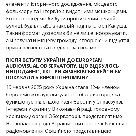
елементи історичного дослідження, місцевого
фольклору та інтерв’ю з видатними мешканцями.
Кожен епізод міг би бути присвячений певній
вулиці, будівлі, або знаковій події в історії Калуша.
Такий формат дозволив би не лише інформувати,
а й залучати місцеву громаду, створюючи відчуття
приналежності та гордості за своє місто.
ПІСЛЯ ВСТУПУ УКРАЇНИ ДО EUROPEAN
AUDIOVISUAL OB SERVATORY, ЩО ВІДБУЛОСЬ
НЕЩОДАВНО, ЯКІ ТРИ ФРАНКІВСЬКІ КЕЙСИ ВИ
ПОКАЗАЛИ Б ЄВРОПІ ПЕРШИМИ?
19 червня 2025 року Україна стала 42-м членом
Європейської аудіовізуальної обсерваторії, яка
функціонує під егідою Ради Європи у Страсбурзі.
Інтереси України у Виконавчій раді, головному
керівному органі Обсерваторії, представлятиме
Національна рада України з питань телебачення і
радіомовлення. Офіційною представницею