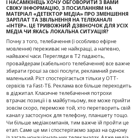
І НАСАМКІНЕЦЬ ХОЧУ ОБГОВОРИТИ З ВАМИ
СВІЖУ ІНФОРМАЦІЮ, З ПОСИЛАННЯМ НА
МАТЕРІАЛ «ДЕТЕКТОР МЕДІА» ПРО ЗМЕНШЕННЯ
ЗАРПЛАТ ТА ЗВІЛЬНЕННЯ НА ТЕЛЕКАНАЛІ
«ІНТЕР». ЦЕ ТРИВОЖНИЙ ДЗВІНОЧОК ДЛЯ УСІХ
МЕДІА ЧИ ЯКАСЬ ЛОКАЛЬНА СИТУАЦІЯ?
Почну з того, телебачення (і особливо ефірне
мовлення) переживає не найкращі, а напевно,
найважчі часи. Перегляди в Т2 падають,
провайдерам (кабельного телебачення) все важче
збирати гроші за свої послуги, рекламний ринок
маленький. Ріст спостерігається тільки у ОТТ-
сервісів та Fast-ТБ. Реклама все більше переходить
в діджитал. Класичне телебачення потрохи
втрачає позиції і в майбутньому, яке може прийти
зовсім скоро, переможе той, хто перетворить свій
канал у застосунок для телефону, планшету тощо.
Чи більше медіакомпанія, тим важче їй пройти це
етап. Саме це ми і спостерігаємо зараз на одному
із загальнонаціональних телеканалах. Адже медіа,