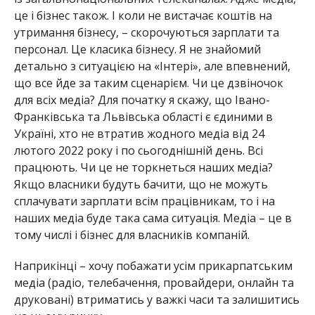
це і бізнес також. І коли не вистачає коштів на
утримання бізнесу, – скорочуються зарплати та
персонал. Це класика бізнесу. Я не знайомий
детально з ситуацією на «Інтері», але впевнений,
що все йде за таким сценарієм. Чи це дзвіночок
для всіх медіа? Для початку я скажу, що Івано-
Франківська та Львівська області є єдиними в
Україні, хто не втратив жодного медіа від 24
лютого 2022 року і по сьогоднішній день. Всі
працюють. Чи це не торкнеться наших медіа?
Якщо власники будуть бачити, що не можуть
сплачувати зарплати всім працівникам, то і на
наших медіа буде така сама ситуація. Медіа – це в
тому числі і бізнес для власників компаній.
Наприкінці – хочу побажати усім прикарпатським
медіа (радіо, телебачення, провайдери, онлайн та
друковані) втриматись у важкі часи та залишитись