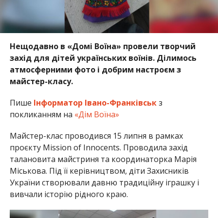
Нещодавно в «Домі Воїна» провели творчий
захід для дітей українських воїнів. Ділимось
атмосферними фото і добрим настроєм з
майстер-класу.
Пише
Інформатор Івано-Франківськ
з
покликанням на
«Дім Воїна»
Майстер-клас проводився 15 липня в рамках
проєкту
Mission of Innocents. Проводила захід
талановита майстриня та координаторка Марія
Міськова. Під її керівництвом, діти Захисників
України створювали давню традиційну іграшку і
вивчали історію рідного краю.