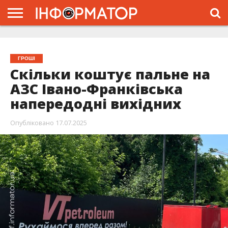
ГОЛОВНА
ЖИТТЯ
ВЛАДА
ГРОШІ
ТРЕШ
ТИСМЕНИЦЯ
НАДВІРНА
РОЗСЛІДУВАННЯ
АФІША
РЕКЛАМА
ПРО
ПРОЄКТ
ГРОШІ
Скільки коштує пальне на
АЗС Івано-Франківська
напередодні вихідних
Опубліковано
17.07.2025