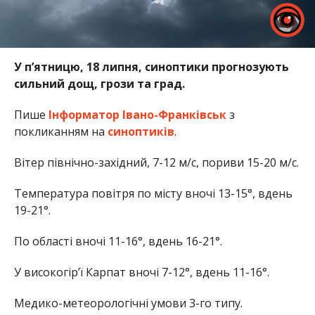
У п’ятницю, 18 липня, синоптики прогнозують
сильний дощ, грози та град.
Пише
Інформатор Івано-Франківськ
з
покликанням на
синоптиків
.
Вітер північно-західний, 7-12 м/с,
пориви 15-20 м/с.
Температура повітря по місту
вночі 13-15°, вдень
19-21°.
По області
вночі 11-16°, вдень 16-21°.
У високогір’ї Карпат
вночі 7-12°, вдень 11-16°.
Медико-метеорологічні умови 3-го типу.