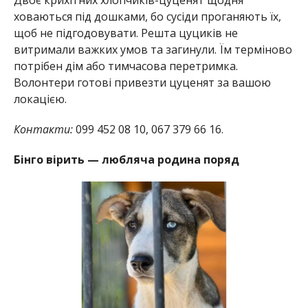
Двоє крихітних хлопчиків-цуценят щодня
ховаються під дошками, бо сусіди проганяють їх,
щоб не підгодовувати. Решта цуциків не
витримали важких умов та загинули. Їм терміново
потрібен дім або тимчасова перетримка.
Волонтери готові привезти цуценят за вашою
локацією.
Контакти:
099 452 08 10, 067 379 66 16.
Бінго вірить — любляча родина поряд