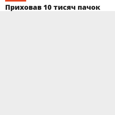
Приховав 10 тисяч пачок
сигарет в автобусі: на
Франківщині судитимуть
чоловіка за контрабанду
тютюну
Опубліковано
17.07.2025