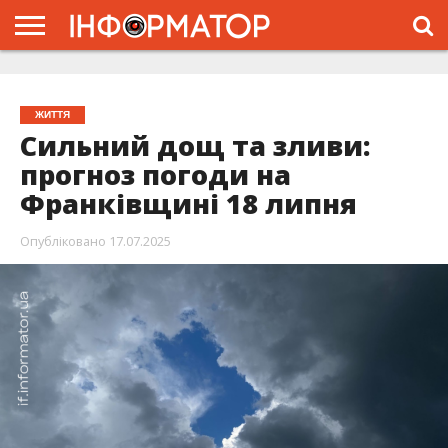
ГОЛОВНА
ЖИТТЯ
ВЛАДА
ГРОШІ
ТРЕШ
ТИСМЕНИЦЯ
НАДВІРНА
РОЗСЛІДУВАННЯ
АФІША
РЕКЛАМА
ПРО
ПРОЄКТ
ЖИТТЯ
Сильний дощ та зливи:
прогноз погоди на
Франківщині 18 липня
Опубліковано
17.07.2025