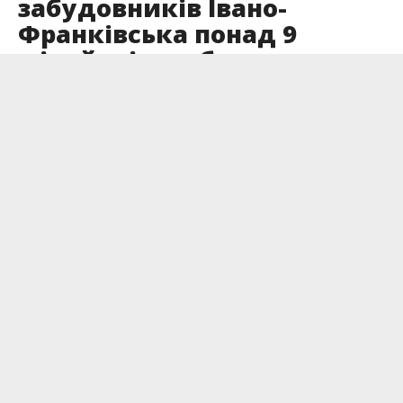
забудовників Івано-
Франківська понад 9
мільйонів до бюджету
Опубліковано
24.07.2025
Дві будівельні компанії ввели в експлуатацію
житло, але проігнорували зобов’язання перед