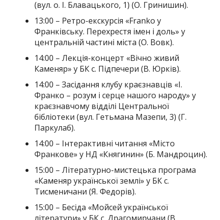
(вул. о. І. Блавацького, 1) (О. Гринишин).
13:00 – Ретро-екскурсія «Franko у
Франківську. Перехрестя імен і доль» у
центральній частині міста (О. Вовк).
14:00 – Лекція-концерт «Вічно живий
Каменяр» у БК с. Підпечери (В. Юрків).
14:00 – Засідання клубу краєзнавців «І.
Франко – розум і серце нашого народу» у
краєзнавчому відділі Центральної
бібліотеки (вул. Гетьмана Мазепи, 3) (Г.
Паркулаб).
14:00 – Інтерактивні читання «Місто
Франкове» у НД «Княгинин» (Б. Мандроцин).
15:00 – Літературно-мистецька програма
«Каменяр української землі» у БК с.
Тисменичани (Я. Федорів).
15:00 – Бесіда «Мойсей української
літератури» у БК с. Драгомирчани (В.