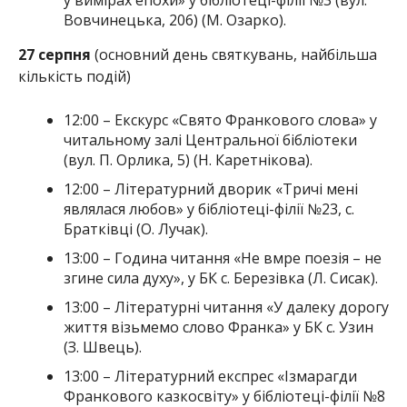
Вовчинецька, 206) (М. Озарко).
27 серпня
(основний день святкувань, найбільша
кількість подій)
12:00 – Екскурс «Свято Франкового слова» у
читальному залі Центральної бібліотеки
(вул. П. Орлика, 5) (Н. Каретнікова).
12:00 – Літературний дворик «Тричі мені
являлася любов» у бібліотеці-філії №23, с.
Братківці (О. Лучак).
13:00 – Година читання «Не вмре поезія – не
згине сила духу», у БК с. Березівка (Л. Сисак).
13:00 – Літературні читання «У далеку дорогу
життя візьмемо слово Франка» у БК с. Узин
(З. Швець).
13:00 – Літературний експрес «Ізмарагди
Франкового казкосвіту» у бібліотеці-філії №8