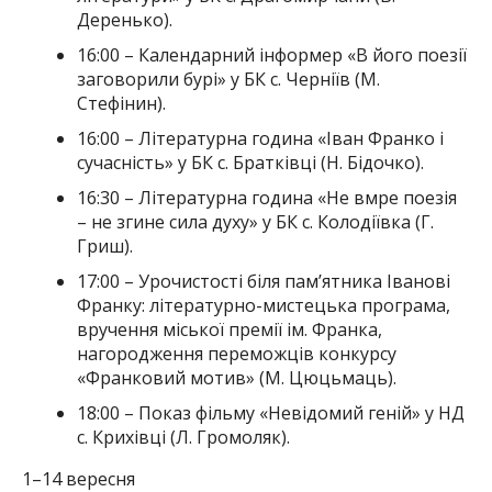
Деренько).
16:00 – Календарний інформер «В його поезії
заговорили бурі» у БК с. Черніїв (М.
Стефінин).
16:00 – Літературна година «Іван Франко і
сучасність» у БК с. Братківці (Н. Бідочко).
16:30 – Літературна година «Не вмре поезія
– не згине сила духу» у БК с. Колодіївка (Г.
Гриш).
17:00 – Урочистості біля пам’ятника Іванові
Франку: літературно-мистецька програма,
вручення міської премії ім. Франка,
нагородження переможців конкурсу
«Франковий мотив» (М. Цюцьмаць).
18:00 – Показ фільму «Невідомий геній» у НД
с. Крихівці (Л. Громоляк).
1–14 вересня