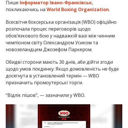
Пише
Інформатор Івано-Франківськ
,
покликаючись на
World Boxing Organization
.
Всесвітня боксерська організація (WBO) офіційно
розпочала процес переговорів щодо
обов’язкового бою у надважкій вазі між чинним
чемпіоном світу Олександром Усиком та
новозеландцем Джозефом Паркером.
Обидві сторони мають 30 днів, аби дійти згоди
щодо умов поєдинку. Якщо домовленість не буде
досягнута в установлений термін — WBO
призначить промоутерські торги.
“Відлік пішов”, — зазначили у WBO.