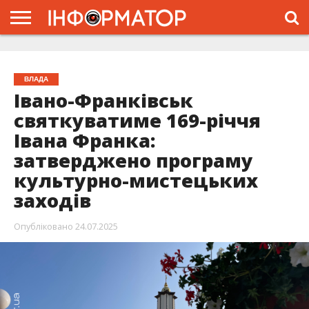
ГОЛОВНА
ЖИТТЯ
ВЛАДА
ГРОШІ
ТРЕШ
ТИСМЕНИЦЯ
НАДВІРНА
РОЗСЛІДУВАННЯ
АФІША
РЕКЛАМА
ПРО
ПРОЄКТ
ВЛАДА
Івано-Франківськ
святкуватиме 169-річчя
Івана Франка:
затверджено програму
культурно-мистецьких
заходів
Опубліковано
24.07.2025