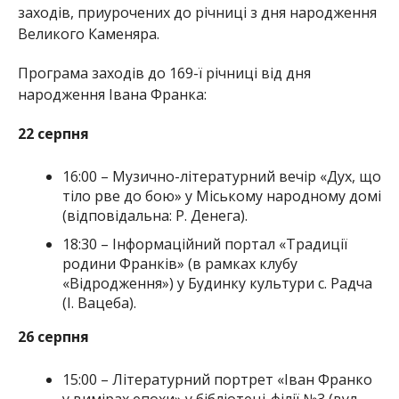
заходів, приурочених до річниці з дня народження
Великого Каменяра.
Програма заходів до 169-ї річниці від дня
народження Івана Франка:
22 серпня
16:00 – Музично-літературний вечір «Дух, що
тіло рве до бою» у Міському народному домі
(відповідальна: Р. Денега).
18:30 – Інформаційний портал «Традиції
родини Франків» (в рамках клубу
«Відродження») у Будинку культури с. Радча
(І. Вацеба).
26 серпня
15:00 – Літературний портрет «Іван Франко
у вимірах епохи» у бібліотеці-філії №3 (вул.