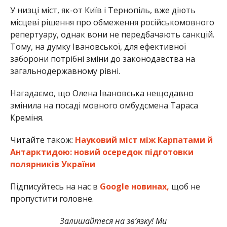
У низці міст, як-от Київ і Тернопіль, вже діють
місцеві рішення про обмеження російськомовного
репертуару, однак вони не передбачають санкцій.
Тому, на думку Івановської, для ефективної
заборони потрібні зміни до законодавства на
загальнодержавному рівні.
Нагадаємо, що Олена Івановська нещодавно
змінила на посаді мовного омбудсмена Тараса
Креміня.
Читайте також:
Науковий міст між Карпатами й
Антарктидою: новий осередок підготовки
полярників України
Підписуйтесь на нас в
Google новинах,
щоб не
пропустити головне.
Залишайтеся на зв’язку! Ми