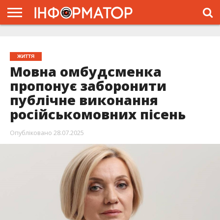
ГОЛОВНА
ЖИТТЯ
ВЛАДА
ГРОШІ
ТРЕШ
ТИСМЕНИЦЯ
НАДВІРНА
РОЗСЛІДУВАННЯ
АФІША
РЕКЛАМА
ПРО
ПРОЄКТ
ЖИТТЯ
Мовна омбудсменка
пропонує заборонити
публічне виконання
російськомовних пісень
Опубліковано
28.07.2025