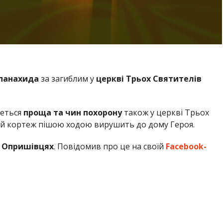
панахида
за загиблим у
церкві Трьох Святителів
еться
проща та чин похорону
також у церкві Трьох
ний кортеж пішою ходою вирушить до дому Героя.
в
Опришівцях
. Повідомив про це на своїй
Facebook-