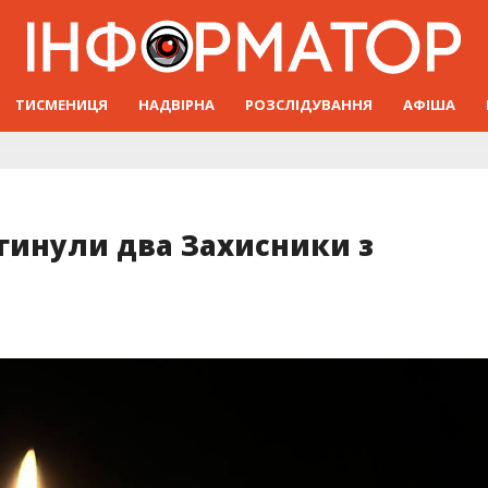
ТИСМЕНИЦЯ
НАДВІРНА
РОЗСЛІДУВАННЯ
АФІША
агинули два Захисники з