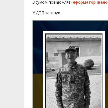
З сумом повідомляє
Інформатор Івано
У ДТП загинув