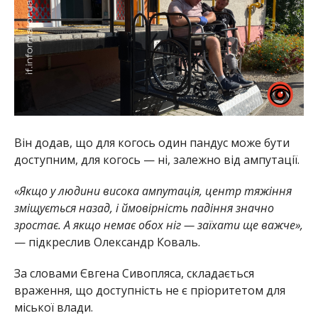
Він додав, що для когось один пандус може бути
доступним, для когось — ні, залежно від ампутації.
«Якщо у людини висока ампутація, центр тяжіння
зміщується назад, і ймовірність падіння значно
зростає. А якщо немає обох ніг — заїхати ще важче»,
— підкреслив Олександр Коваль.
За словами Євгена Сивопляса, складається
враження, що доступність не є пріоритетом для
міської влади.