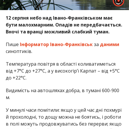
12 серпня небо над Івано-Франківськом має
бути малохмарним. Опадів не передбачається.
Вночі та вранці можливий слабкий туман.
Пише
Інформатор Івано-Франківськ
за
даними
синоптиків.
Температура повітря в області коливатиметься
від +7°С до +27°С, а у високогір’ї Карпат – від +5°С
до +22°С.
Видимість на автошляхах добра, в тумані 600-900
м.
У минулі часи помітили: якщо у цей час дні похмурі
й прохолодні, то дощу можна не боятись, і роботи
в полі можуть продовжуватись без перерви; якщо