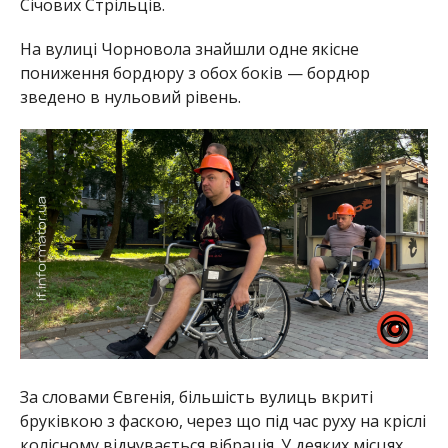
Січових Стрільців.
На вулиці Чорновола знайшли одне якісне
пониження бордюру з обох боків — бордюр
зведено в нульовий рівень.
За словами Євгенія, більшість вулиць вкриті
бруківкою з фаскою, через що під час руху на кріслі
колісному відчувається вібрація. У деяких місцях