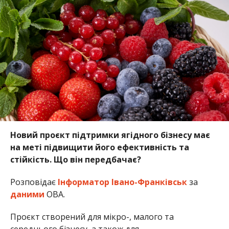
Новий проєкт підтримки ягідного бізнесу має
на меті підвищити його ефективність та
стійкість. Що він передбачає?
Розповідає
Інформатор Івано-Франківськ
за
даними
ОВА.
Проєкт створений для мікро-, малого та
середнього бізнесу, а також для