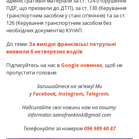
адміністративні матеріали за ст. 124 (Порушення
ПДР, що призвели до ДТП), за ст. 130 (Керування
транспортним засобом у стані спʼяніння) та за ст.
126 (Керування транспортним засобом без
необхідних документів) КУпАП.
До теми:
За вихідні франківські патрульні
виявили 6 нетверезих водіїв
Підписуйтесь на нас в
Google новинах,
щоб не
пропустити головне.
Залишайтеся на зв’язку! Ми
у
Facebook
,
Instagram
,
Telegram
.
Надсилайте свої новини нам на пошту:
informator.ivanofrankivsk@gmail.com
Телефонуйте за номером
096 989 60 87