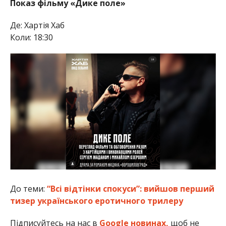
Показ фільму «Дике поле»
Де: Хартія Хаб
Коли: 18:30
До теми:
“Всі відтінки спокуси”: вийшов перший
тизер українського еротичного трилеру
Підписуйтесь на нас в
Google новинах,
щоб не