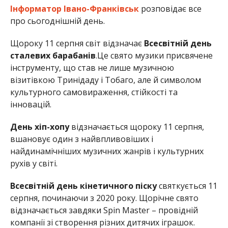
Інформатор Івано-Франківськ
розповідає все
про сьогоднішній день.
Щороку 11 серпня світ відзначає
Всесвітній день
сталевих барабанів
.Це свято музики присвячене
інструменту, що став не лише музичною
візитівкою Тринідаду і Тобаго, але й символом
культурного самовираження, стійкості та
інновацій.
День хіп-хопу
відзначається щороку 11 серпня,
вшановує один з найвпливовіших і
найдинамічніших музичних жанрів і культурних
рухів у світі.
Всесвітній день кінетичного піску
святкується 11
серпня, починаючи з 2020 року. Щорічне свято
відзначається завдяки Spin Master – провідній
компанії зі створення різних дитячих іграшок.