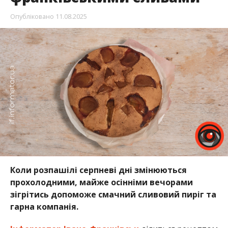
Опубліковано
11.08.2025
Коли розпашілі серпневі дні змінюються
прохолодними, майже осінніми вечорами
зігрітись допоможе смачний сливовий пиріг та
гарна компанія.