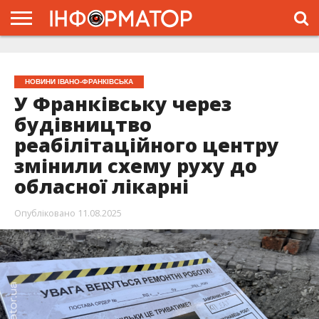
ГОЛОВНА
ЖИТТЯ
ВЛАДА
ГРОШІ
ТРЕШ
ТИСМЕНИЦЯ
НАДВІРНА
РОЗСЛІДУВАННЯ
АФІША
РЕКЛАМА
ПРО
ПРОЄКТ
НОВИНИ ІВАНО-ФРАНКІВСЬКА
У Франківську через
будівництво
реабілітаційного центру
змінили схему руху до
обласної лікарні
Опубліковано
11.08.2025