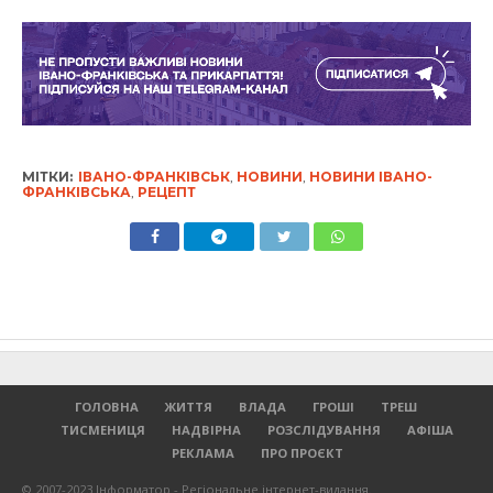
МІТКИ:
ІВАНО-ФРАНКІВСЬК
,
НОВИНИ
,
НОВИНИ ІВАНО-
ФРАНКІВСЬКА
,
РЕЦЕПТ
ГОЛОВНА
ЖИТТЯ
ВЛАДА
ГРОШІ
ТРЕШ
ТИСМЕНИЦЯ
НАДВІРНА
РОЗСЛІДУВАННЯ
АФІША
РЕКЛАМА
ПРО ПРОЄКТ
© 2007-2023 Інформатор - Регіональне інтернет-видання.