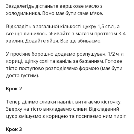
Заздалегідь дістаньте вершкове масло з
холодильника. Воно має бути саме м’яке.
Відкладіть з загальної кількості цукру 1,5 ст.
л.
, а
все що лишилось збивайте з маслом протягом 3-4
хвилин. Додайте яйця. Все ще збиваємо.
У просіяне борошно додаємо розпушувач, 1/2
ч.
л.
кориці, щіпку солі та ваніль за бажанням. Готове
тісто поступово розподіляємо формою (має бути
доста густим).
Крок 2
Тепер ділимо сливки навпіл, витягаємо кісточку.
Зверху на тісто викладаємо сливи. Відкладений
цукр змішуємо з корицею та посипаємо ним пиріг.
Крок 3