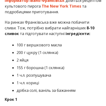
Інформатор Івано-Франківськ
ділиться рецептом
культового пирога
The New York Times
та
подробицями приготування.
На ринках Франківська вже можна побачити
сливи. Тож, потрібно вибрати найгарніших
8-10
сливок
та підготувати наступні
інгредієнти:
100 г вершкового масла
200 г цукру (1 склянка)
2 яйця
155 г борошна (1 склянка)
1 ч.л. розпушувача
1 ч.л. кориці
дрібка солі, ваніль за бажанням
Крок 1