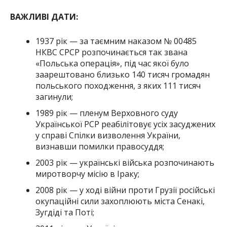
ВАЖЛИВІ ДАТИ:
1937 рік — за таємним наказом № 00485
НКВС СРСР розпочинається так звана
«Польська операція», під час якої було
заарештовано близько 140 тисяч громадян
польського походження, з яких 111 тисяч
загинули;
1989 рік — пленум Верховного суду
Української РСР реабілітовує усіх засуджених
у справі Спілки визволення України,
визнавши помилки правосуддя;
2003 рік — українські війська розпочинають
миротворчу місію в Іраку;
2008 рік — у ході війни проти Грузії російські
окупаційні сили захоплюють міста Сенакі,
Зугдіді та Поті;