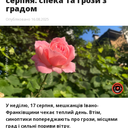
серпня: спека та грози з
градом
Опубліковано
16.08.2025
У неділю, 17 серпня, мешканців Івано-
Франківщини чекає теплий день. Втім,
синоптики попереджають про грози, місцями
град і сильні пориви вітру.