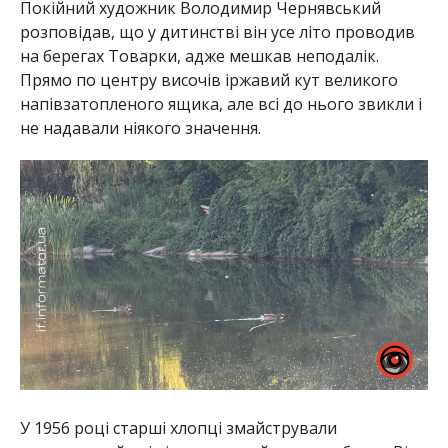
Покійний художник Володимир Чернявський
розповідав, що у дитинстві він усе літо проводив
на берегах Товарки, адже мешкав неподалік.
Прямо по центру височів іржавий кут великого
напівзатопленого ящика, але всі до нього звикли і
не надавали ніякого значення.
У 1956 році старші хлопці змайстрували