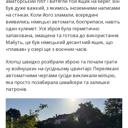
аматорський пліт і витягли той ящик на берег. Він
був дуже важкий, з якимось іноземними написами
на стінках. Коли його зламали, всередині
виявились німецькі автомати, боєприпаси, навіть
один кулемет. Уся зброя була герметично
запакована, змащена та готова до використання.
Мабуть, це був німецький десантний ящик, що
«плавав» у озері ще з воєнних часів.
Хлопці швидко розібрали зброю та почали грати
«у войнушки» на сусідньому цвинтарі. Перелякані
автоматними чергами сусіди викликали міліцію,
яка просто позабирала шмайсери та залишки
патронів.