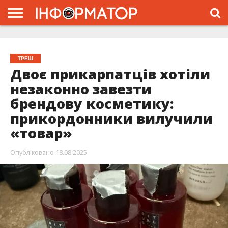
ГОЛОВНА
ЖИТТЯ
ВЛАДА
ГРОШІ
ТРЕШ
ТИСМЕНИЦЯ
НАДВІРНА
РОЗСЛІДУВАННЯ
АФІША
РЕКЛАМА
ПРО
ПРОЄКТ
ТРЕШ
Двоє прикарпатців хотіли
незаконно завезти
брендову косметику:
прикордонники вилучили
«товар»
Опубліковано
18.08.2025