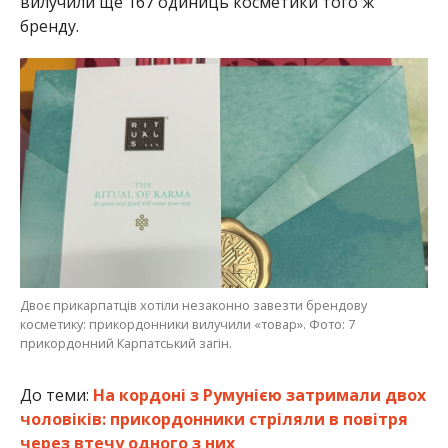
вилучили ще 167 одиниць косметики того ж
бренду.
Двоє прикарпатців хотіли незаконно завезти брендову
косметику: прикордонники вилучили «товар». Фото: 7
прикордонний Карпатський загін.
До теми:
На кордоні з Румунією затримали двох
чоловіків: прикордонники стріляли в повітря
через втечу одного з них