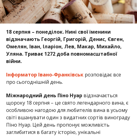
18 серпня – понеділок. Нині свої іменини
відзначають Георгій, Григорій, Денис, Євген,
Омелян, Іван, Іларіон, Лев, Макар, Михайло,
Уляна. Триває 1272 доба повномасштабної
війни.
Інформатор Івано-Франківськ
розповідає все
про сьогоднішній день.
Міжнародний день Піно Нуар
відзначається
щороку 18 серпня – це свято легендарного вина, є
особливою нагодою для любителів вина в усьому
світі вшанувати один з видатних сортів винограду
Піно Нуар. Цей день пропонує можливість
заглибитися в багату історію, унікальні