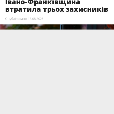
Івано-Франківщина
втратила трьох захисників
Опубліковано
18.08.2025
Стало відомо, що Прикарпаття втратило трьох
військовослужбовців: Віталія Пиніва,
Володимира Тринчука та Юрія Штиркала, який
був ветераном.