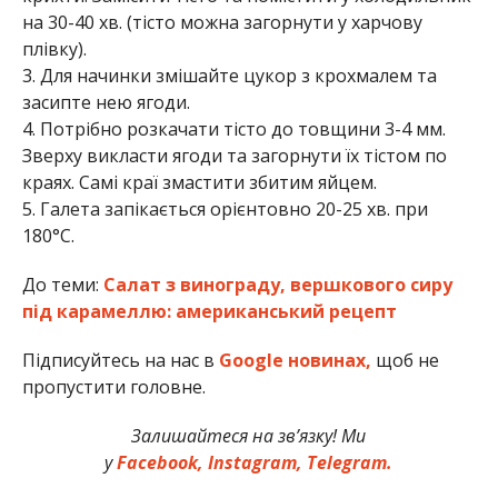
на 30-40 хв. (тісто можна загорнути у харчову
плівку).
3. Для начинки змішайте цукор з крохмалем та
засипте нею ягоди.
4. Потрібно розкачати тісто до товщини 3-4 мм.
Зверху викласти ягоди та загорнути їх тістом по
краях. Самі краї змастити збитим яйцем.
5. Галета запікається орієнтовно 20-25 хв. при
180°С.
До теми:
Салат з винограду, вершкового сиру
під карамеллю: американський рецепт
Підписуйтесь на нас в
Google новинах,
щоб не
пропустити головне.
Залишайтеся на зв’язку! Ми
у
Facebook,
Instagram,
Telegram.