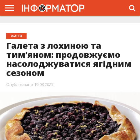
ГОЛОВНА
ЖИТТЯ
ВЛАДА
ГРОШІ
ТРЕШ
ТИСМЕНИЦЯ
НАДВІРНА
РОЗСЛІДУВАННЯ
АФІША
РЕКЛАМА
ПРО
ПРОЄКТ
ЖИТТЯ
Галета з лохиною та
тим’яном: продовжуємо
насолоджуватися ягідним
сезоном
Опубліковано
19.08.2025