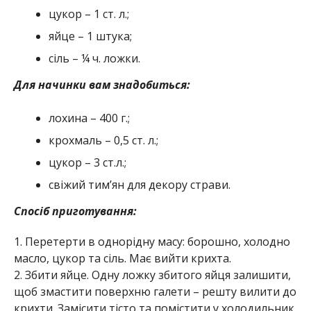
цукор – 1 ст. л.;
яйце – 1 штука;
сіль – ¼ ч. ложки.
Для начинки вам знадобиться:
лохина – 400 г.;
крохмаль – 0,5 ст. л.;
цукор – 3 ст.л.;
свіжий тим’ян для декору страви.
Спосіб приготування:
1. Перетерти в однорідну масу: борошно, холодно
масло, цукор та сіль. Має вийти крихта.
2. Збити яйце. Одну ложку збитого яйця залишити,
щоб змастити поверхню галети – решту вилити до
крихти. Замісити тісто та помістити у холодильник