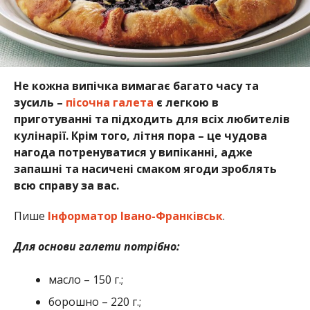
Не кожна випічка вимагає багато часу та
зусиль –
пісочна галета
є легкою в
приготуванні та підходить для всіх любителів
кулінарії. Крім того, літня пора – це чудова
нагода потренуватися у випіканні, адже
запашні та насичені смаком ягоди зроблять
всю справу за вас.
Пише
Інформатор Івано-Франківськ
.
Для основи галети потрібно:
масло – 150 г.;
борошно – 220 г.;