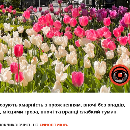
нозують хмарність з проясненням, вночі без опадів,
місцями гроза, вночі та вранці слабкий туман.
окликаючись на
синоптиків.