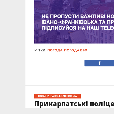
МІТКИ:
ПОГОДА
,
ПОГОДА В ІФ
НОВИНИ ІВАНО-ФРАНКІВСЬКА
Прикарпатські поліце
України з військово-