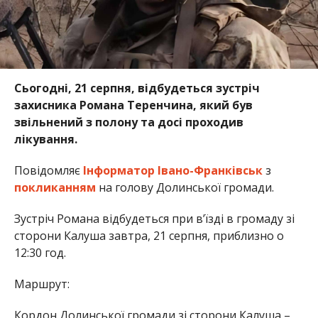
Сьогодні, 21 серпня, відбудеться зустріч
захисника Романа Теренчина, який був
звільнений з полону та досі проходив
лікування.
Повідомляє
Інформатор Івано-Франківськ
з
покликанням
на голову Долинської громади.
Зустріч Романа відбудеться при вʼїзді в громаду зі
сторони Калуша завтра, 21 серпня, приблизно о
12:30 год.
Маршрут:
Кордон Долинської громади зі сторони Калуша –