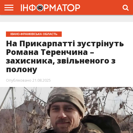
ГОЛОВНА
ЖИТТЯ
ВЛАДА
ГРОШІ
ТРЕШ
ТИСМЕНИЦЯ
НАДВІРНА
РОЗСЛІДУВАННЯ
АФІША
РЕКЛАМА
ПРО
ПРОЄКТ
ІВАНО-ФРАНКІВСЬКА ОБЛАСТЬ
На Прикарпатті зустрінуть
Романа Теренчина –
захисника, звільненого з
полону
Опубліковано
21.08.2025