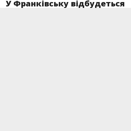
У Франківську відбудеться
чергова акція навзнак
підтримки
військовополонених і
зниклих безвісти
Опубліковано
21.08.2025