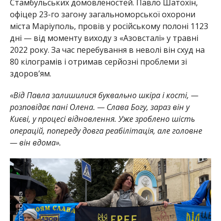
Стамбульських домовленостей. Павло Шатохін,
офіцер 23-го загону загальноморської охорони
міста Маріуполь, провів у російському полоні 1123
дні — від моменту виходу з «Азовсталі» у травні
2022 року. За час перебування в неволі він схуд на
80 кілограмів і отримав серйозні проблеми зі
здоров’ям.
«Від Павла залишилися буквально шкіра і кості, —
розповідає пані Олена. — Слава Богу, зараз він у
Києві, у процесі відновлення. Уже зроблено шість
операцій, попереду довга реабілітація, але головне
— він вдома».