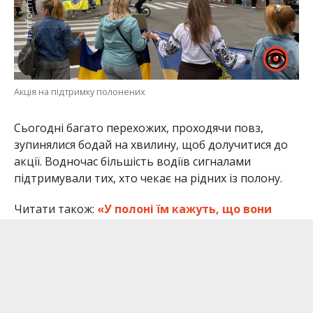
Акція на підтримку полонених
Сьогодні багато перехожих, проходячи повз,
зупинялися бодай на хвилину, щоб долучитися до
акції. Водночас більшість водіїв сигналами
підтримували тих, хто чекає на рідних із полону.
Читати також:
«У полоні їм кажуть, що вони
нікому не потрібні»: у Франківську відбулася
акція на підтримку полонених
Підписуйтесь на нас в
Google новинах,
щоб не
пропустити головне.