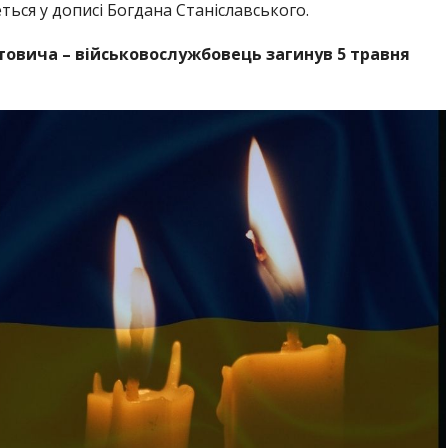
еться у дописі Богдана Станіславського.
товича – військовослужбовець загинув 5 травня
і