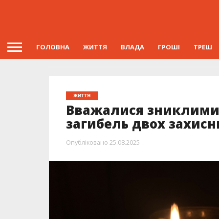
ГОЛОВНА
ЖИТТЯ
ВЛАДА
ГРОШІ
ТРЕШ
ЖИТТЯ
Вважалися зниклими 
загибель двох захисн
Опубліковано
25.08.2025