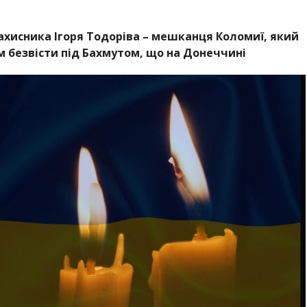
ахисника Ігоря Тодоріва – мешканця Коломиї, який
м безвісти під Бахмутом, що на Донеччині