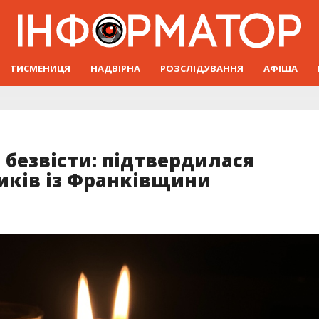
ТИСМЕНИЦЯ
НАДВІРНА
РОЗСЛІДУВАННЯ
АФІША
безвісти: підтвердилася
иків із Франківщини