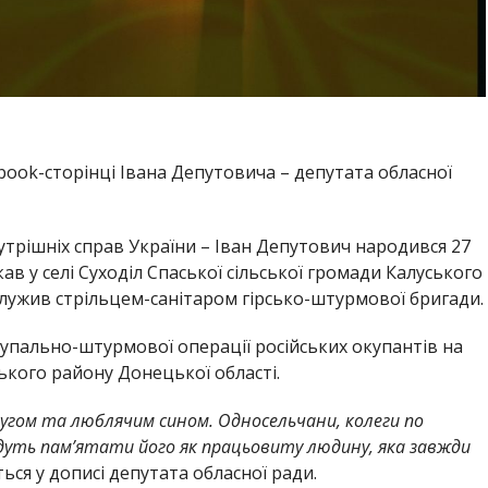
ebook-сторінці Івана Депутовича – депутата обласної
утрішніх справ України – Іван Депутович народився 27
в у селі Суходіл Спаської сільської громади Калуського
служив стрільцем-санітаром гірсько-штурмової бригади.
ступально-штурмової операції російських окупантів на
ського району Донецької області.
ругом та люблячим сином. Односельчани, колеги по
будуть пам’ятати його як працьовиту людину, яка завжди
ться у дописі депутата обласної ради.