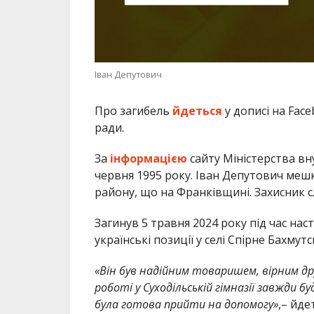
Іван Депутович
Про загибель
йдеться
у дописі на Fac
ради.
За
інформацією
сайту Міністерства вн
червня 1995 року. Іван Депутович мешка
району, що на Франківщині. Захисник 
Загинув 5 травня 2024 року під час на
українські позиції у селі Спірне Бахмут
«Він був надійним товаришем, вірним д
роботі у Суходільській гімназії завжди 
була готова прийти на допомогу»
,– йде