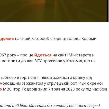
ідомив
на своїй Facebook-сторінці голова Коломиї
967 року – про це
йдеться
на сайті Міністерства
к встипити до лав ЗСУ проживав у Коломиї, що на
табного вторгнення пішов захищати країну від
 молодшим сержантом у стрілецькій роті 42-ї окремої
ю
МВС Ігор Тодорів зник 7 травня 2023 року під час боїв
ншити цей біль. Ми схиляємо голови у вдячності перед