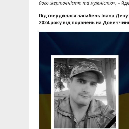
його жертовністю та мужністю»
, – йд
Підтвердилася загибель Івана Депу
2024 року від поранень на Донеччин