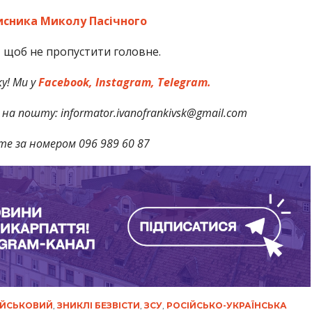
сника Миколу Пасічного
,
щоб не пропустити головне.
у! Ми у
Facebook,
Instagram,
Telegram.
на пошту: informator.ivanofrankivsk@gmail.com
те за номером 096 989 60 87
ІЙСЬКОВИЙ
,
ЗНИКЛІ БЕЗВІСТИ
,
ЗСУ
,
РОСІЙСЬКО-УКРАЇНСЬКА