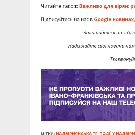
Читайте також:
Важливо для вірян: р
Підписуйтесь на нас в
Google новинах
Залишайтеся на зв’язк
Надсилайте свої новини нам 
Телефонуй
МІТКИ:
НАДВІРНЯНСЬКА ТГ
,
ПОДІЇ У НАДВІРН