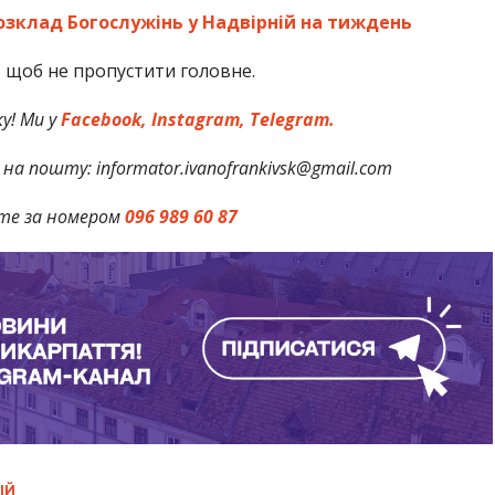
озклад Богослужінь у Надвірній на тиждень
,
щоб не пропустити головне.
у! Ми у
Facebook,
Instagram,
Telegram.
на пошту: informator.ivanofrankivsk@gmail.com
те за номером
096 989 60 87
ІЙ