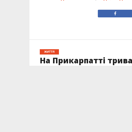
ЖИТТЯ
На Прикарпатті трива
значення: де проход
Опубліковано
26.08.2025