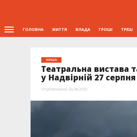
ГОЛОВНА
ЖИТТЯ
ВЛАДА
ГРОШІ
ТРЕШ
АФІША
Театральна вистава т
у Надвірній 27 серпня
Опубліковано
26.08.2025