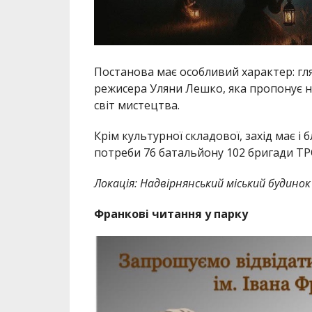
Постанова має особливий характер: гл
режисера Уляни Лешко, яка пропонує на
світ мистецтва.
Крім культурної складової, захід має і 
потреби 76 батальйону 102 бригади ТР
Локація: Надвірнянський міський будинок
Франкові читання у парку