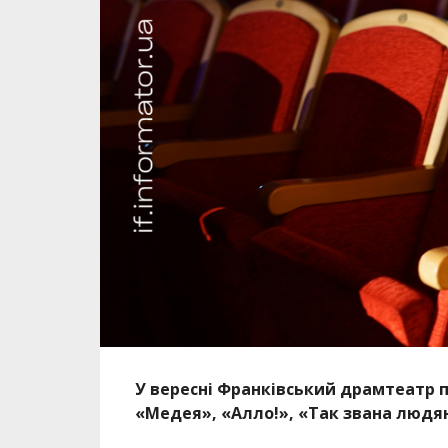
У вересні Франківський драмтеатр п
«Медея», «Алло!», «Так звана людян