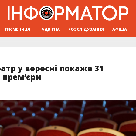
ТИСМЕНИЦЯ
НАДВІРНА
РОЗСЛІДУВАННЯ
АФІША
тр у вересні покаже 31
4 прем’єри