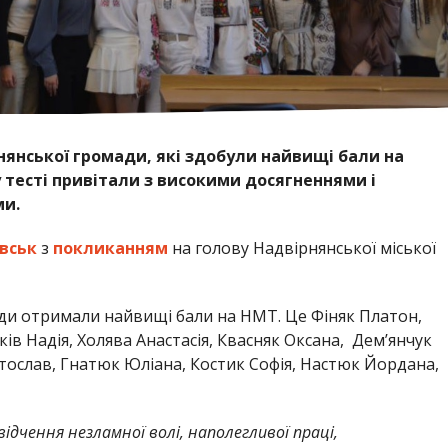
нянської громади, які здобули найвищі бали на
есті привітали з високими досягненнями і
ми.
вськ
з
покликанням
на голову Надвірнянської міської
ади отримали найвищі бали на НМТ. Це Фіняк Платон,
ів Надія, Холява Анастасія, Квасняк Оксана, Демʼянчук
вятослав, Гнатюк Юліана, Костик Софія, Настюк Йордана,
ідчення незламної волі, наполегливої праці,