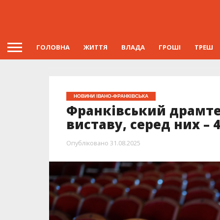
ГОЛОВНА
ЖИТТЯ
ВЛАДА
ГРОШІ
ТРЕШ
НОВИНИ ІВАНО-ФРАНКІВСЬКА
Франківський драмтеа
виставу, серед них – 
Опубліковано
31.08.2025