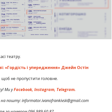
сі театру.
ві: «Гордість і упередження» Джейн Остін
,
щоб не пропустити головне.
у! Ми у
Facebook,
Instagram,
Telegram.
на пошту: informator.ivanofrankivsk@gmail.com
те за номером 096 989 60 87