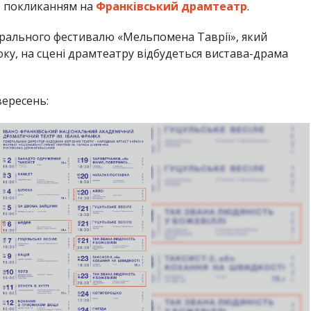
 покликанням на
Франківський драмтеатр
.
трального фестивалю «Мельпомена Таврії», який
оку, на сцені драмтеатру відбудеться вистава-драма
ересень: