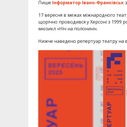
Пише
Інформатор Івано-Франківськ
з
17 вересня в межах міжнародного теа
щорічно проводився у Херсоні з 1999 р
мюзикл «Ніч на полонині».
Нижче наведено репертуар театру на в