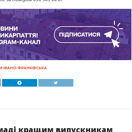
И ІВАНО-ФРАНКІВСЬКА
омаді кращим випускникам