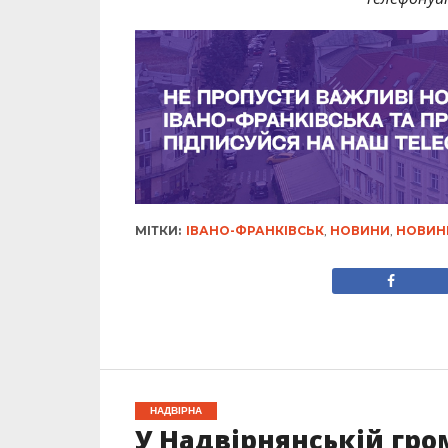
МІТКИ:
ІВАНО-ФРАНКІВСЬК
,
НОВИНИ
,
НОВИН
НАДВІРНА
У Надвірнянській гр