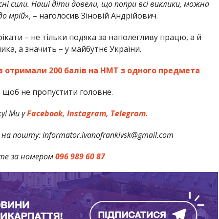
сні сили. Наші діти довели, що попри всі виклики, можна
до мрій
», – наголосив Зіновій Андрійович.
ікати – не тільки подяка за наполегливу працю, а й
ка, а значить – у майбутнє України.
в отримали 200 балів на НМТ з одного предмета
,
щоб не пропустити головне.
у! Ми у
Facebook,
Instagram,
Telegram
.
на пошту: informator.ivanofrankivsk@gmail.com
те за номером
096 989 60 87