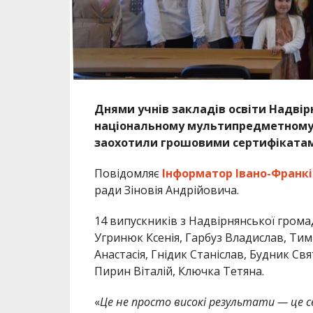
Днями учнів закладів освіти Надвір
національному мультипредметному т
заохотили грошовими сертифіката
Повідомляє
Інформатор Івано-Франкі
ради Зіновія Андрійовича.
14 випускників з Надвірнянської гром
Угринюк Ксенія, Гарбуз Владислав, Тимк
Анастасія, Гнідик Станіслав, Будник С
Пирин Віталій, Ключка Тетяна.
«
Це не просто високі результати — це св