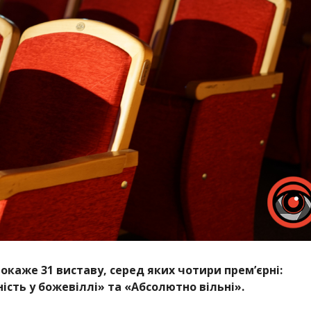
окаже 31 виставу, серед яких чотири прем’єрні:
ість у божевіллі» та «Абсолютно вільні».