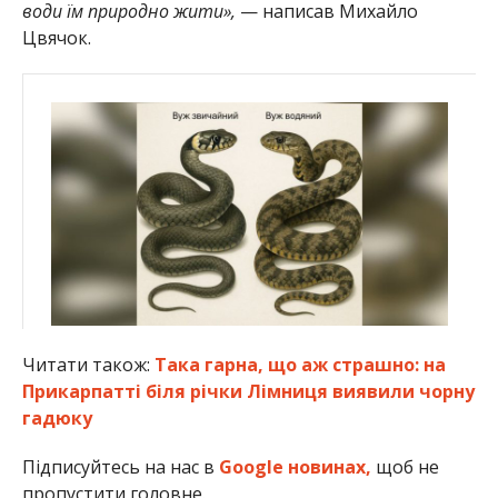
води їм природно жити»,
— написав Михайло
Цвячок.
Читати також:
Така гарна, що аж страшно: на
Прикарпатті біля річки Лімниця виявили чорну
гадюку
Підписуйтесь на нас в
Google новинах,
щоб не
пропустити головне.