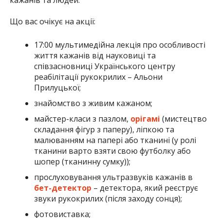
Що вас очікує на акції:
17:00 мультимедійна лекція про особливості
життя кажанів від науковиці та
співзасновниці Українського центру
реабілітації рукокрилих – Альони
Прилуцької;
знайомство з живим кажаном;
майстер-класи з пазлом,
орігамі
(мистецтво
складання фігур з паперу), ліпкою та
малюванням на папері або тканині (у ролі
тканини варто взяти свою футболку або
шопер (тканинну сумку));
прослуховування ультразвуків кажанів в
бет-детектор
– детектора, який реєструє
звуки рукокрилих (після заходу сонця);
фотовиставка;