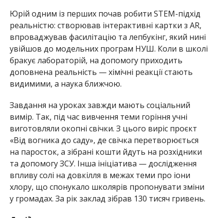
Юрій одним із перших почав робити STEM-підхід
реальністю: створював інтерактивні картки з AR,
впроваджував фасилітацію та лепбукінг, який нині
увійшов до модельних програм НУШ. Коли в школі
бракує лабораторій, на допомогу приходить
доповнена реальність — хімічні реакції стають
видимими, а наука ближчою.
Завдання на уроках завжди мають соціальний
вимір. Так, під час вивчення теми горіння учні
виготовляли окопні свічки. З цього виріс проєкт
«Від вогника до саду», де свічка перетворюється
на паросток, а зібрані кошти йдуть на розхідники
та допомогу ЗСУ. Інша ініціатива — дослідження
впливу солі на довкілля в межах теми про іони
хлору, що спонукало школярів пропонувати зміни
у громадах. За рік заклад зібрав 130 тисяч гривень.