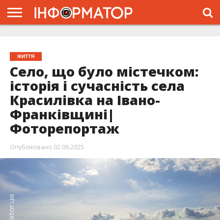
ГОЛОВНА
ЖИТТЯ
ВЛАДА
ГРОШІ
ТРЕШ
ТИСМЕНИЦЯ
НАДВІРНА
РОЗСЛІДУВАННЯ
АФІША
РЕКЛАМА
ПРО
ПРОЄКТ
ЖИТТЯ
Село, що було містечком:
історія і сучасність села
Красилівка на Івано-
Франківщині|
Фоторепортаж
Опубліковано
02.09.2025