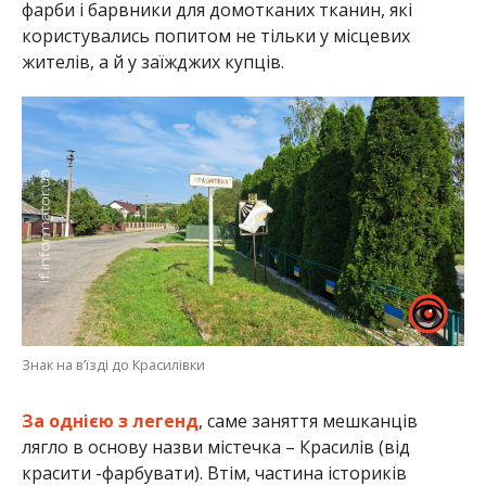
фарби і барвники для домотканих тканин, які
користувались попитом не тільки у місцевих
жителів, а й у заїжджих купців.
Знак на в’їзді до Красилівки
За однією з легенд
, саме заняття мешканців
лягло в основу назви містечка – Красилів (від
красити -фарбувати). Втім, частина істориків