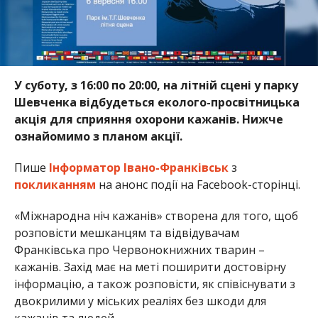
У суботу, з 16:00 по 20:00, на літній сцені у парку
Шевченка відбудеться еколого-просвітницька
акція для сприяння охорони кажанів. Нижче
ознайомимо з планом акції.
Пише
Інформатор Івано-Франківськ
з
покликанням
на анонс події на Facebook-сторінці.
«Міжнародна ніч кажанів» створена для того, щоб
розповісти мешканцям та відвідувачам
Франківська про Червонокнижних тварин –
кажанів. Захід має на меті поширити достовірну
інформацію, а також розповісти, як співіснувати з
двокрилими у міських реаліях без шкоди для
кажанів та людей.