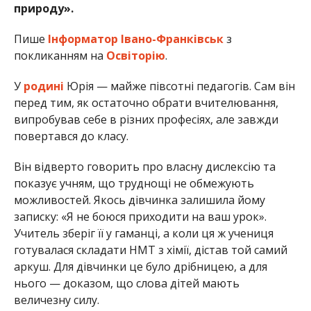
природу».
Пише
Інформатор Івано-Франківськ
з
покликанням на
Освіторію
.
У
родині
Юрія — майже півсотні педагогів. Сам він
перед тим, як остаточно обрати вчителювання,
випробував себе в різних професіях, але завжди
повертався до класу.
Він відверто говорить про власну дислексію та
показує учням, що труднощі не обмежують
можливостей. Якось дівчинка залишила йому
записку: «Я не боюся приходити на ваш урок».
Учитель зберіг її у гаманці, а коли ця ж учениця
готувалася складати НМТ з хімії, дістав той самий
аркуш. Для дівчинки це було дрібницею, а для
нього — доказом, що слова дітей мають
величезну силу.