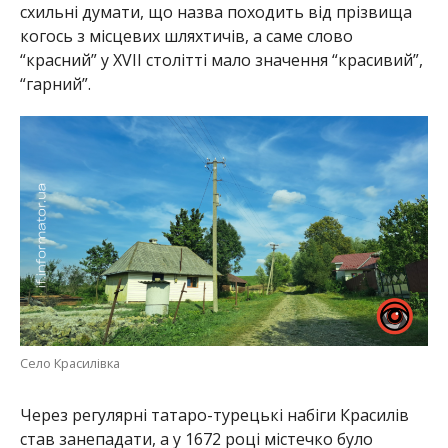
схильні думати, що назва походить від прізвища
когось з місцевих шляхтичів, а саме слово
“красний” у XVII столітті мало значення “красивий”,
“гарний”.
Село Красилівка
Через регулярні татаро-турецькі набіги Красилів
став занепадати, а у 1672 році містечко було