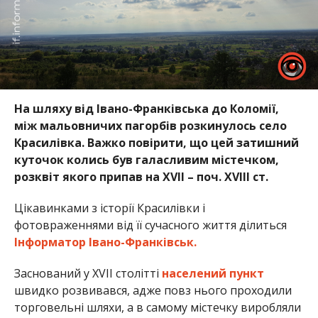
На шляху від Івано-Франківська до Коломії,
між мальовничих пагорбів розкинулось село
Красилівка. Важко повірити, що цей затишний
куточок колись був галасливим містечком,
розквіт якого припав на XVII – поч. XVIII ст.
Цікавинками з історії Красилівки і
фотовраженнями від її сучасного життя ділиться
Інформатор Івано-Франківськ.
Заснований у XVII столітті
населений пункт
швидко розвивався, адже повз нього проходили
торговельні шляхи, а в самому містечку виробляли