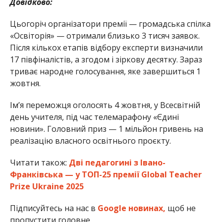
Довідково:
Цьогоріч організатори премії — громадська спілка
«Освіторія» — отримали близько 3 тисяч заявок.
Після кількох етапів відбору експерти визначили
17 півфіналістів, а згодом і зіркову десятку. Зараз
триває народне голосування, яке завершиться 1
жовтня.
Ім’я переможця оголосять 4 жовтня, у Всесвітній
день учителя, під час телемарафону «Єдині
новини». Головний приз — 1 мільйон гривень на
реалізацію власного освітнього проєкту.
Читати також:
Дві педагогині з Івано-
Франківська — у ТОП-25 премії Global Teacher
Prize Ukraine 2025
Підписуйтесь на нас в
Google новинах,
щоб не
пропустити головне.