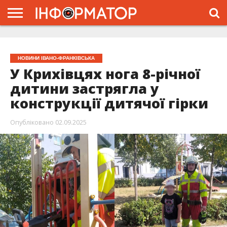
ГОЛОВНА
ЖИТТЯ
ВЛАДА
ГРОШІ
ТРЕШ
ТИСМЕНИЦЯ
НАДВІРНА
РОЗСЛІДУВАННЯ
АФІША
РЕКЛАМА
ПРО
ПРОЄКТ
НОВИНИ ІВАНО-ФРАНКІВСЬКА
У Крихівцях нога 8-річної
дитини застрягла у
конструкції дитячої гірки
Опубліковано
02.09.2025