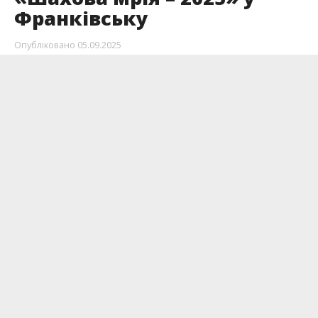
Франківську
Опубліковано
05.09.2025
7 вересня в Івано-Франківську відбудеться
відкритий шаховий турнір «Шахова мрія –
2025» для юних шахістів 2015 року народження
і молодших.