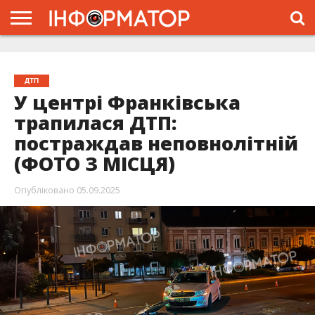
ГОЛОВНА
ЖИТТЯ
ВЛАДА
ГРОШІ
ТРЕШ
ТИСМЕНИЦЯ
НАДВІРНА
РОЗСЛІДУВАННЯ
АФІША
РЕКЛАМА
ПРО
ПРОЄКТ
ДТП
У центрі Франківська
трапилася ДТП:
постраждав неповнолітній
(ФОТО З МІСЦЯ)
Опубліковано
05.09.2025