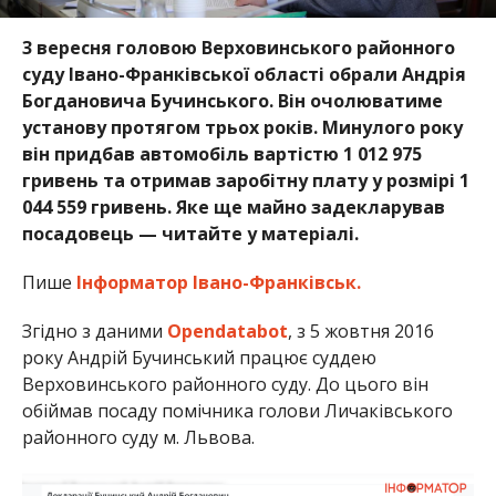
3 вересня головою Верховинського районного
суду Івано-Франківської області обрали Андрія
Богдановича Бучинського. Він очолюватиме
установу протягом трьох років. Минулого року
він придбав автомобіль вартістю 1 012 975
гривень та отримав заробітну плату у розмірі 1
044 559 гривень. Яке ще майно задекларував
посадовець — читайте у матеріалі.
Пише
Інформатор Івано-Франківськ.
Згідно з даними
Opendatabot
, з 5 жовтня 2016
року Андрій Бучинський працює суддею
Верховинського районного суду. До цього він
обіймав посаду помічника голови Личаківського
районного суду м. Львова.