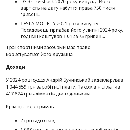
DS 3 Crossback 2020 року випуску. Його
вартість на дату набуття права 750 тисяч
гривень.
TESLA MODEL Y 2021 року випуску.
Посадовець придбав його у липні 2024 року,
тоді він коштував 1 012 975 гривень.
Транспортними засобами має право
користуватися його дружина.
Доходи
У 2024 році суддя Андрій Бучинський задекларував
1 044 559 грн заробітної плати. Також він сплатив
417 824 грн аліментів двом донькам.
Крім цього, отримав:
2 грн відсотків;
1 038 грн загальнодоступного кешбеку від