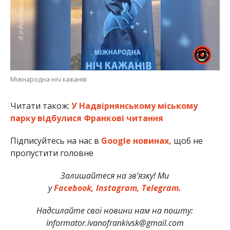
Міжнародна ніч кажанів
Читати також:
У Надвірнянському міському
парку відбулися Франкові читання
Підписуйтесь на нас в
Google новинах,
щоб не
пропустити головне
Залишайтеся на зв’язку! Ми
у
Facebook,
Instagram,
Telegram.
Надсилайте свої новини нам на пошту:
informator.ivanofrankivsk@gmail.com