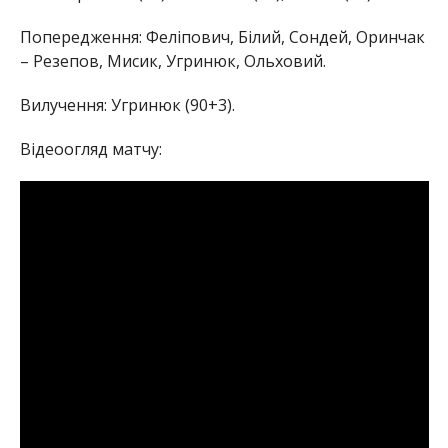
Попередження: Феліпович, Білий, Сондей, Оринчак
– Резепов, Мисик, Угринюк, Ольховий.
Вилучення: Угринюк (90+3).
Відеоогляд матчу: