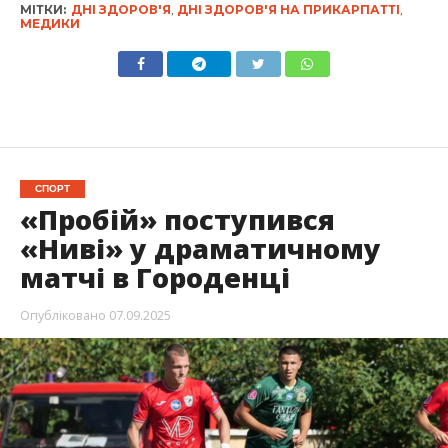
МІТКИ:
ДНІ ЗДОРОВ'Я
,
ДНІ ЗДОРОВ'Я НА ПРИКАРПАТТІ
,
МЕДИКИ
СПОРТ
«Пробій» поступився
«Ниві» у драматичному
матчі в Городенці
Опубліковано
07.09.2025