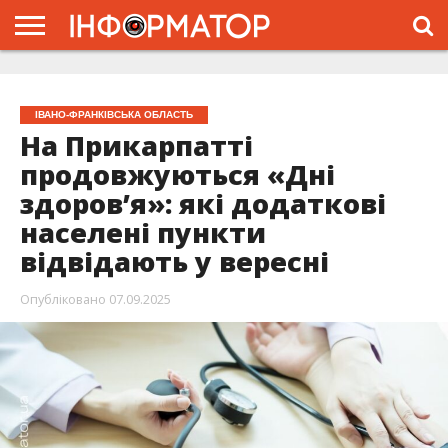
ГОЛОВНА
ЖИТТЯ
ВЛАДА
ГРОШІ
ТРЕШ
ТИСМЕНИЦЯ
НАДВІРНА
РОЗСЛІДУВАННЯ
АФІША
РЕКЛАМА
ПРО
ПРОЄКТ
ІВАНО-ФРАНКІВСЬКА ОБЛАСТЬ
На Прикарпатті
продовжуються «Дні
здоров’я»: які додаткові
населені пункти
відвідають у вересні
Опубліковано
07.09.2025