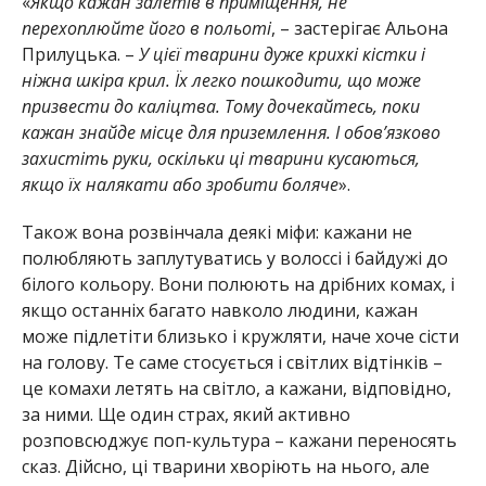
«
Якщо кажан залетів в приміщення, не
перехоплюйте його в польоті
, – застерігає Альона
Прилуцька. –
У цієї тварини дуже крихкі кістки і
ніжна шкіра крил. Їх легко пошкодити, що може
призвести до каліцтва. Тому дочекайтесь, поки
кажан знайде місце для приземлення. І обов’язково
захистіть руки, оскільки ці тварини кусаються,
якщо їх налякати або зробити боляче
».
Також вона розвінчала деякі міфи: кажани не
полюбляють заплутуватись у волоссі і байдужі до
білого кольору. Вони полюють на дрібних комах, і
якщо останніх багато навколо людини, кажан
може підлетіти близько і кружляти, наче хоче сісти
на голову. Те саме стосується і світлих відтінків –
це комахи летять на світло, а кажани, відповідно,
за ними. Ще один страх, який активно
розповсюджує поп-культура – кажани переносять
сказ. Дійсно, ці тварини хворіють на нього, але