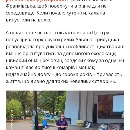
Франківська, щоб повернути в рідне для неї
середовище. Коли почало сутеніти, кажана
випустили на волю.
А поки сонце не сіло, співзасновниця Центру і
популяризаторка рукокрилих Альона Прилуцька
розповідала про унікальні особливості цих тварин:
вміння орієнтуватись за допомогою ехолокації;
швидкий обмін речовин, завдяки якому за одну ніч
кажан з’їдає до тисячі комарів і мошок;
надзвичайно довгу – до сорока років – тривалість
життя, що дивно для таких невеликих створінь.