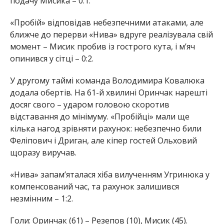
подачу Мисика – 0:1.
«Пробій» відповідав небезпечними атаками, але
ближче до перерви «Нива» вдруге реалізувала свій
момент – Мисик пробив із гострого кута, і м’яч
опинився у сітці – 0:2.
У другому таймі команда Володимира Ковалюка
додала обертів. На 61-й хвилині Оринчак нарешті
досяг свого – ударом головою скоротив
відставання до мінімуму. «Пробійці» мали ще
кілька нагод зрівняти рахунок: небезпечно били
Феліпович і Дриган, але кіпер гостей Ольховий
щоразу виручав.
«Нива» запам’яталася хіба вилученням Угринюка у
компенсований час, та рахунок залишився
незмінним – 1:2.
Голи: Оринчак (61) – Резепов (10), Мисик (45).