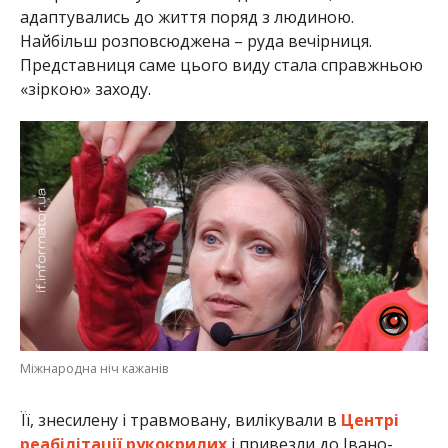
адаптувались до життя поряд з людиною.
Найбільш розповсюджена – руда вечірниця.
Представниця саме цього виду стала справжньою
«зіркою» заходу.
Міжнародна ніч кажанів
Її, знесилену і травмовану, вилікували в
Центрі
реабілітації рукокрилих
і привезли до Івано-