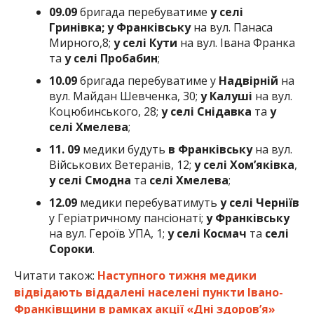
09.09
бригада перебуватиме
у
селі
Гринівка; у Франківську
на вул. Панаса
Мирного,8;
у селі Кути
на вул. Івана Франка
та
у
селі Пробабин
;
10.09
бригада перебуватиме у
Надвірній
на
вул. Майдан Шевченка, 30;
у Калуші
на вул.
Коцюбинського, 28;
у
селі Снідавка
та
у
селі Хмелева
;
11. 09
медики будуть
в
Франківську
на вул.
Військових Ветеранів, 12;
у селі Хом’яківка
,
у селі Смодна
та
селі Хмелева
;
12.09
медики перебуватимуть
у селі Черніїв
у Геріатричному пансіонаті;
у Франківську
на вул. Героїв УПА, 1;
у селі Космач
та
селі
Сороки
.
Читати також:
Наступного тижня медики
відвідають віддалені населені пункти Івано-
Франківщини в рамках акції «Дні здоров’я»