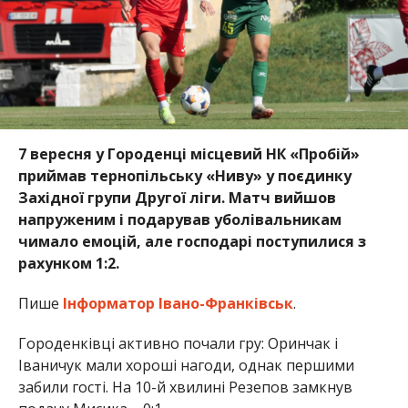
7 вересня у Городенці місцевий НК «Пробій»
приймав тернопільську «Ниву» у поєдинку
Західної групи Другої ліги. Матч вийшов
напруженим і подарував уболівальникам
чимало емоцій, але господарі поступилися з
рахунком 1:2.
Пише
Інформатор Івано-Франківськ
.
Городенківці активно почали гру: Оринчак і
Іваничук мали хороші нагоди, однак першими
забили гості. На 10-й хвилині Резепов замкнув