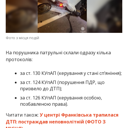
Фото з місця подій
На порушника патрульні склали одразу кілька
протоколів:
за ст. 130 КУпАП (керування у стані сп’яніння);
за ст. 124 КУпАП (порушення ПДР, що
призвело до ДТП);
за ст. 126 КУпАП (керування особою,
позбавленою права).
Читати також:
У центрі Франківська трапилася
ДТП: постраждав неповнолітній (ФОТО З