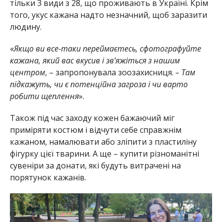
тільки 3 види з 28, що проживають в Україні. Крім
того, укус кажана надто незначний, щоб заразити
людину.
«
Якщо ви все-таки переймаєтесь, сфотографуйте
кажана, який вас вкусив і зв’яжіться з нашим
центром
, – запропонувала зоозахисниця.
– Там
підкажуть, чи є потенційна загроза і чи варто
робити щеплення
».
Також під час заходу кожен бажаючий міг
приміряти костюм і відчути себе справжнім
кажаном, намалювати або зліпити з пластиліну
фігурку цієї тварини. А ще – купити різноманітні
сувеніри за донати, які будуть витрачені на
порятунок кажанів.