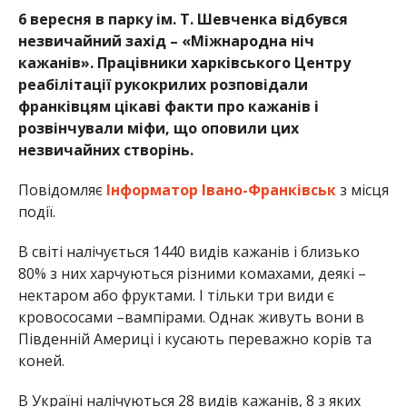
6 вересня в парку ім. Т. Шевченка відбувся
незвичайний захід – «Міжнародна ніч
кажанів». Працівники харківського Центру
реабілітації рукокрилих розповідали
франківцям цікаві факти про кажанів і
розвінчували міфи, що оповили цих
незвичайних створінь.
Повідомляє
Інформатор Івано-Франківськ
з місця
події.
В світі налічується 1440 видів кажанів і близько
80% з них харчуються різними комахами, деякі –
нектаром або фруктами. І тільки три види є
кровососами –вампірами. Однак живуть вони в
Південній Америці і кусають переважно корів та
коней.
В Україні налічуються 28 видів кажанів, 8 з яких