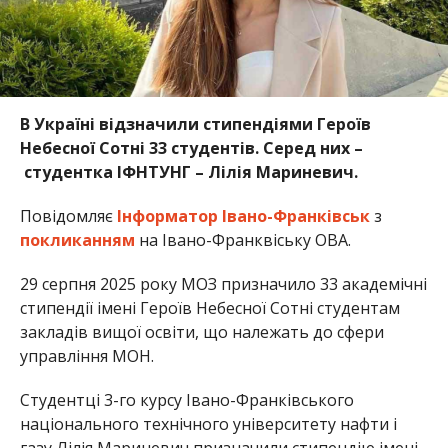
В Україні відзначили стипендіями Героїв
Небесної Сотні 33 студентів. Серед них –
студентка ІФНТУНГ – Лілія Мариневич.
Повідомляє
Інформатор Івано-Франківськ
з
покликанням
на Івано-Франквіську ОВА.
29 серпня 2025 року МОЗ призначило 33 академічні
стипендії імені Героїв Небесної Сотні студентам
закладів вищої освіти, що належать до сфери
управління МОН.
Студентці 3-го курсу Івано-Франківського
національного технічного університету нафти і
газу Лілія Мариневич призначили стипендію імені