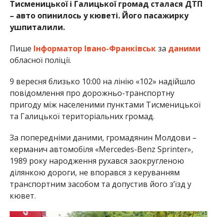
Тисменицької і Галицької громад сталася ДТП
– авто опинилось у кюветі. Його пасажирку
ушпиталили.
Пише
Інформатор Івано-Франківськ
за
даними
обласної поліції.
9 вересня близько 10:00 на лінію «102» надійшло
повідомлення про дорожньо-транспортну
пригоду між населеними пунктами Тисменицької
та Галицької територіальних громад.
За попередніми даними, громадянин Молдови –
керманич автомобіля «Mercedes-Benz Sprinter»,
1989 року народження рухався заокругленою
ділянкою дороги, не впорався з керуванням
транспортним засобом та допустив його з’їзд у
кювет.