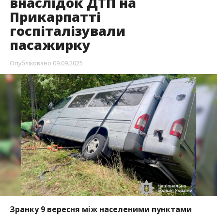
внаслідок ДТП на
Прикарпатті
госпіталізували
пасажирку
Опубліковано
09.09.2025
Зранку 9 вересня між населеними пунктами