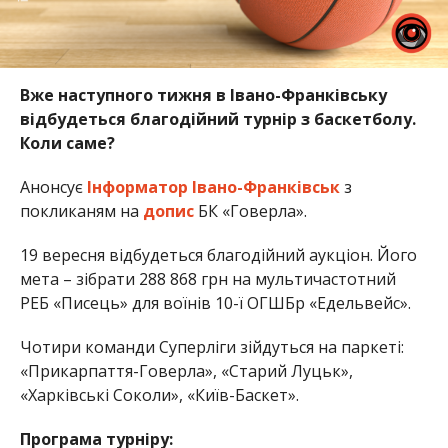
Вже наступного тижня в Івано-Франківську
відбудеться благодійний турнір з баскетболу.
Коли саме?
Анонсує
Інформатор Івано-Франківськ
з
покликаням на
допис
БК «Говерла».
19 вересня відбудеться благодійний аукціон. Його
мета – зібрати 288 868 грн на мультичастотний
РЕБ «Писець» для воїнів 10-ї ОГШБр «Едельвейс».
Чотири команди Суперліги зійдуться на паркеті:
«Прикарпаття-Говерла», «Старий Луцьк»,
«Харківські Соколи», «Київ-Баскет».
Програма турніру: