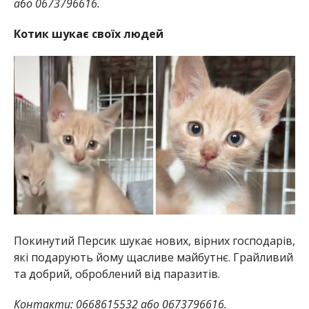
або 0673796616.
Котик шукає своїх людей
Покинутий Персик шукає нових, вірних господарів,
які подарують йому щасливе майбутнє. Грайливий
та добрий, оброблений від паразитів.
Контакти: 0668615532 або 0673796616.