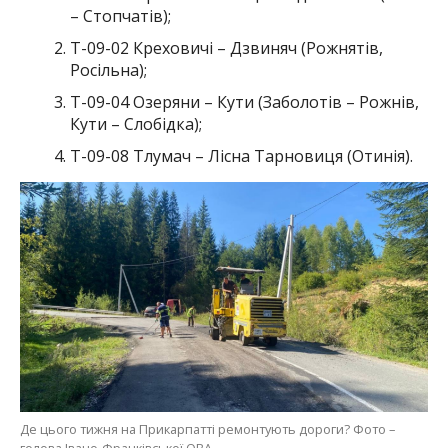
– Стопчатів);
Т-09-02 Креховичі – Дзвиняч (Рожнятів,
Росільна);
Т-09-04 Озеряни – Кути (Заболотів – Рожнів,
Кути – Слобідка);
Т-09-08 Тлумач – Лісна Тарновиця (Отинія).
Де цього тижня на Прикарпатті ремонтують дороги? Фото –
голова Івано-Франківської ОВА