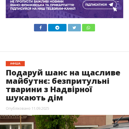
АФІША
Подаруй шанс на щасливе
майбутнє: безпритульні
тварини з Надвірної
шукають дім
Опубліковано
11.09.2025