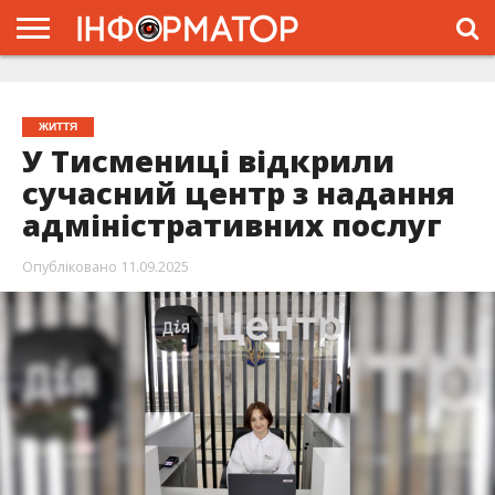
ГОЛОВНА
ЖИТТЯ
ВЛАДА
ГРОШІ
ТРЕШ
ТИСМЕНИЦЯ
НАДВІРНА
РОЗСЛІДУВАННЯ
АФІША
РЕКЛАМА
ПРО
ПРОЄКТ
ЖИТТЯ
У Тисмениці відкрили
сучасний центр з надання
адміністративних послуг
Опубліковано
11.09.2025