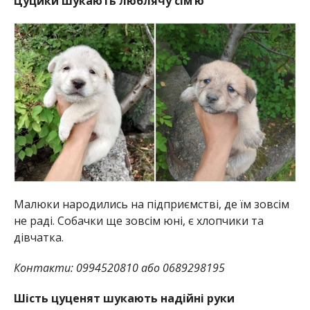
Цуцики шукають люблячу сім’ю
Малюки народились на підприємстві, де їм зовсім
не раді. Собачки ще зовсім юні, є хлопчики та
дівчатка.
Контакти: 0994520810 або 0689298195
Шість цуценят шукають надійні руки