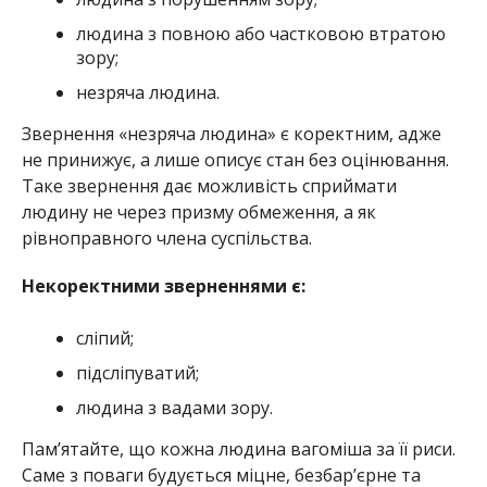
людина з повною або частковою втратою
зору;
незряча людина.
Звернення «незряча людина» є коректним, адже
не принижує, а лише описує стан без оцінювання.
Таке звернення дає можливість сприймати
людину не через призму обмеження, а як
рівноправного члена суспільства.
Некоректними зверненнями є:
сліпий;
підсліпуватий;
людина з вадами зору.
Пам’ятайте, що кожна людина вагоміша за її риси.
Саме з поваги будується міцне, безбар’єрне та