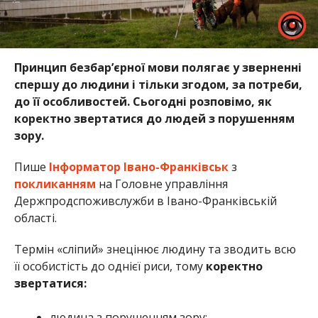
Принцип безбар’єрної мови полягає у зверненні
спершу до людини і тільки згодом, за потреби,
до її особливостей. Сьогодні розповімо, як
коректно звертатися до людей з порушенням
зору.
Пише
Інформатор Івано-Франківськ
з
покликанням
на Головне управління
Держпродспоживслужби в Івано-Франківській
області.
Термін «сліпий» знецінює людину та зводить всю
її особистість до однієї риси, тому
коректно
звертатися:
людина з порушенням зору;