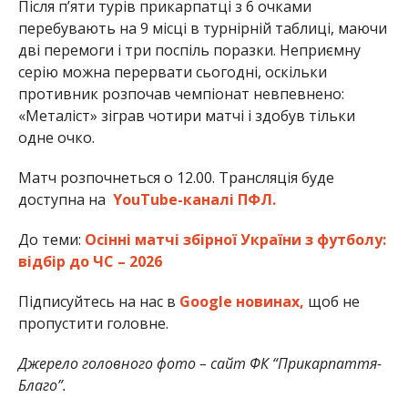
Після п’яти турів прикарпатці з 6 очками
перебувають на 9 місці в турнірній таблиці, маючи
дві перемоги і три поспіль поразки. Неприємну
серію можна перервати сьогодні, оскільки
противник розпочав чемпіонат невпевнено:
«Металіст» зіграв чотири матчі і здобув тільки
одне очко.
Матч розпочнеться о 12.00. Трансляція буде
доступна на
YouTube-каналі ПФЛ.
До теми:
Осінні матчі збірної України з футболу:
відбір до ЧС – 2026
Підписуйтесь на нас в
Google новинах,
щоб не
пропустити головне.
Джерело головного фото – сайт ФК “Прикарпаття-
Благо”.