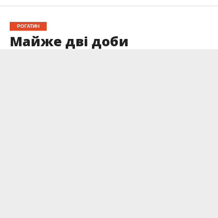
РОГАТИН
Майже дві доби
рятувальники
ліквідовували пожежу
залишків торфу на
Прикарпатті
Опубліковано
13.09.2025