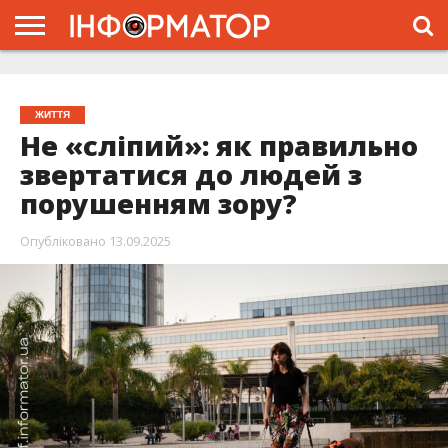
ГОЛОВНА
ЖИТТЯ
ВЛАДА
ГРОШІ
ТРЕШ
ТИСМЕНИЦЯ
НАДВІРНА
РОЗСЛІДУВАННЯ
АФІША
РЕКЛАМА
ПРО
ПРОЄКТ
ЖИТТЯ
Не «сліпий»: як правильно
звертатися до людей з
порушенням зору?
Опубліковано
13.09.2025