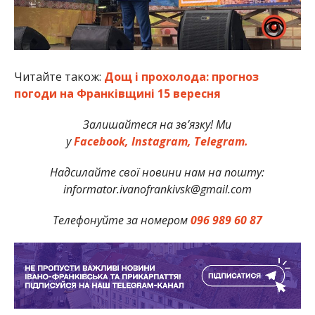
Читайте також:
Дощ і прохолода: прогноз
погоди на Франківщині 15 вересня
Залишайтеся на зв’язку! Ми
у
Facebook,
Instagram,
Telegram.
Надсилайте свої новини нам на пошту:
informator.ivanofrankivsk@gmail.com
Телефонуйте за номером
096 989 60 87