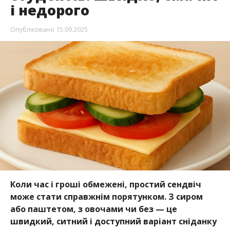
і недорого
Опубліковано
15.09.2025
Коли час і гроші обмежені, простий сендвіч
може стати справжнім порятунком. З сиром
або паштетом, з овочами чи без — це
швидкий, ситний і доступний варіант сніданку