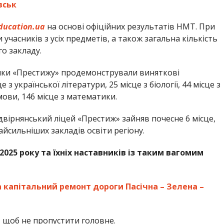
вськ
ducation.ua
на основі офіційних результатів НМТ. При
учасників з усіх предметів, а також загальна кількість
о закладу.
ники «Престижу» продемонстрували виняткові
з української літератури, 25 місце з біології, 44 місце з
 мови, 146 місце з математики.
двірнянський ліцей «Престиж» зайняв почесне 6 місце,
йсильніших закладів освіти регіону.
025 року та їхніх наставників із таким вагомим
капітальний ремонт дороги Пасічна – Зелена –
,
щоб не пропустити головне.