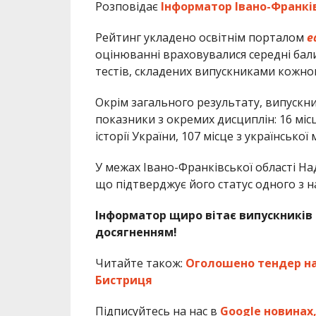
Розповідає
Інформатор Івано-Франкі
Рейтинг укладено освітнім порталом
e
оцінюванні враховувалися середні бали 
тестів, складених випускниками кожног
Окрім загального результату, випуск
показники з окремих дисциплін: 16 місце 
історії України, 107 місце з української
У межах Івано-Франківської області На
що підтверджує його статус одного з на
Інформатор щиро вітає випускників 2
досягненням!
Читайте також:
Оголошено тендер на 
Бистриця
Підписуйтесь на нас в
Google новинах