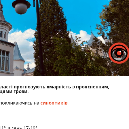
бласті прогнозують хмарність з проясненням,
цями грози.
 покликаючись на
синоптиків
.
11°, вдень 17-19°