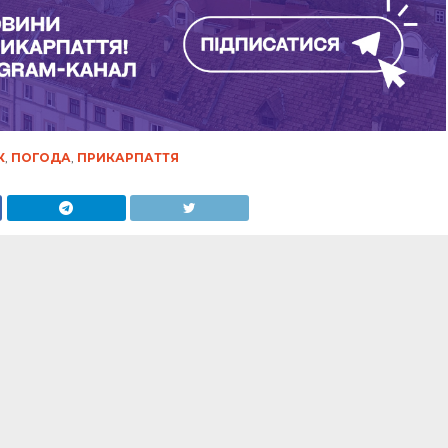
К
,
ПОГОДА
,
ПРИКАРПАТТЯ
ять зелені насадження
обстеження