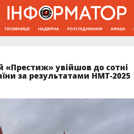
ТИСМЕНИЦЯ
НАДВІРНА
РОЗСЛІДУВАННЯ
АФІША
й «Престиж» увійшов до сотні
їни за результатами НМТ-2025