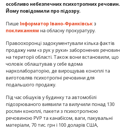
особливо небезпечних психотропних речовин.
Йому повідомили про підозру.
Пише
Інформатор Івано-Франківськ
з
покликанням
на обласну прокуратуру.
Правоохоронці задокументували кілька фактів
продажу ним «з рук у руки» заборонених речовин
на території області. Також вони встановили, що
чоловік облаштував у себе вдома
нарколабораторію, де вирощував коноплі та
виготовляв психотропні речовини для
подальшого продажу.
Під час обшуків у будинку та автомобілі
підозрюваного виявили та вилучили понад 130
рослин коноплі, пакети з психотропною
речовиною PVP та канабісом, ваги, пакувальні
матеріали, 70 тис. грн і 100 доларів США,