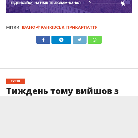
МІТКИ:
ІВАНО-ФРАНКІВСЬК
,
ПРИКАРПАТТЯ
ТРЕШ
Тиждень тому вийшов з
дому: поліція розшукує 64-
річного франківця
Опубліковано
16.09.2025