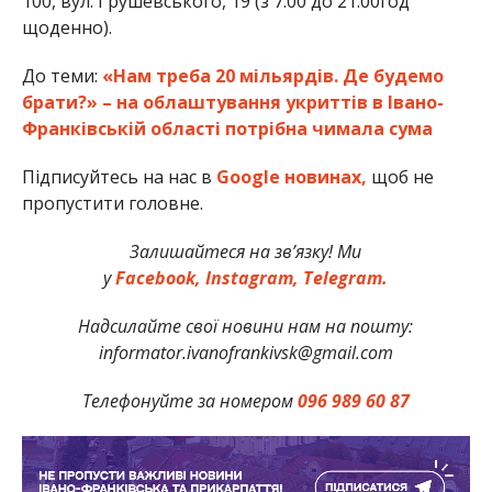
100, вул. Грушевського, 19 (з 7:00 до 21:00год
щоденно).
До теми:
«Нам треба 20 мільярдів. Де будемо
брати?» – на облаштування укриттів в Івано-
Франківській області потрібна чимала сума
Підписуйтесь на нас в
Google новинах,
щоб не
пропустити головне.
Залишайтеся на зв’язку! Ми
у
Facebook,
Instagram,
Telegram.
Надсилайте свої новини нам на пошту:
informator.ivanofrankivsk@gmail.com
Телефонуйте за номером
096 989 60 87