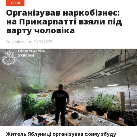
ТРЕШ
Організував наркобізнес:
на Прикарпатті взяли під
варту чоловіка
Опубліковано
16.09.2025
Житель Яблуниці організував схему збуду