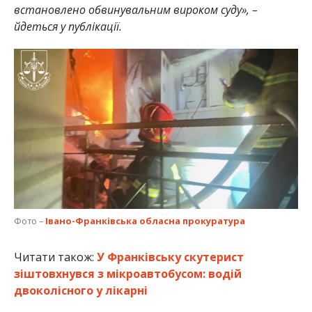
встановлено обвинувальним вироком суду», –
йдеться у публікації.
Фото –
Івано-Франківська обласна прокуратура
Читати також:
У Франківську скутерист
зіштовхнувся з мікроавтобусом: водій
двоколісного у лікарні