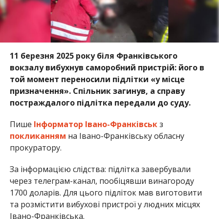
11 березня 2025 року біля Франківського
вокзалу вибухнув саморобний пристрій: його в
той момент переносили підлітки «у місце
призначення». Спільник загинув, а справу
постраждалого підлітка передали до суду.
Пише
Інформатор Івано-Франківськ
з
покликанням
на Івано-Франківську обласну
прокуратору.
За інформацією слідства: підлітка завербували
через телеграм-канал, пообіцявши винагороду
1700 доларів. Для цього підліток мав виготовити
та розмістити вибухові пристрої у людних місцях
Івано-Франківська.