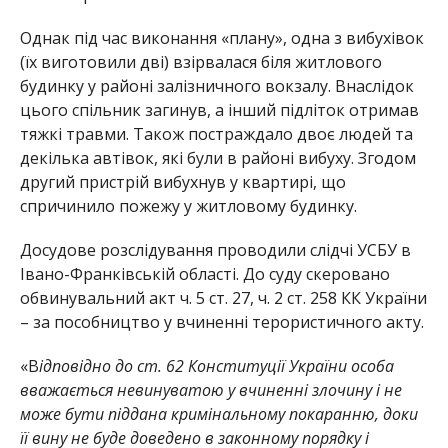
Однак під час виконання «плану», одна з вибухівок
(їх виготовили дві) взірвалася біля житлового
будинку у районі залізничного вокзалу. Внаслідок
цього спільник загинув, а інший підліток отримав
тяжкі травми. Також постраждало двоє людей та
декілька автівок, які були в районі вибуху. Згодом
другий пристрій вибухнув у квартирі, що
спричинило пожежу у житловому будинку.
Досудове розслідування проводили слідчі УСБУ в
Івано-Франківській області. До суду скеровано
обвинувальний акт ч. 5 ст. 27, ч. 2 ст. 258 КК України
– за пособництво у вчиненні терористичного акту.
«В
ідповідно до ст. 62 Конституції України особа
вважається невинуватою у вчиненні злочину і не
може бути піддана кримінальному покаранню, доки
її вину не буде доведено в законному порядку і