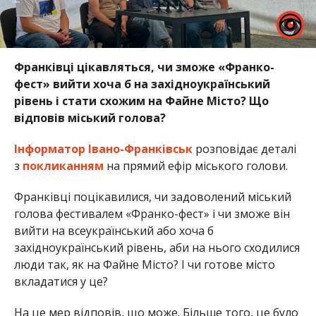
Франківці цікавляться, чи зможе «Франко-
фест» вийти хоча б на західноукраїнський
рівень і стати схожим на Файне Місто? Що
відповів міський голова?
Інформатор Івано-Франківськ
розповідає деталі
з
покликанням
на прямий ефір міського голови.
Франківці поцікавилися, чи задоволений міський
голова фестивалем «Франко-фест» і чи зможе він
вийти на всеукраїнський або хоча б
західноукраїнський рівень, аби на нього сходилися
люди так, як на Файне Місто? І чи готове місто
вкладатися у це?
На це мер відповів, що може. Більше того, це було