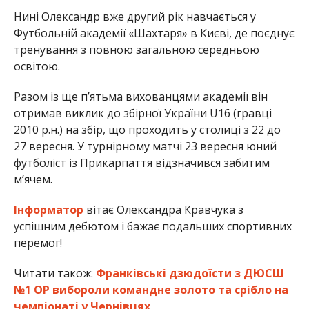
Нині Олександр вже другий рік навчається у
Футбольній академії «Шахтаря» в Києві, де поєднує
тренування з повною загальною середньою
освітою.
Разом із ще п’ятьма вихованцями академії він
отримав виклик до збірної України U16 (гравці
2010 р.н.) на збір, що проходить у столиці з 22 до
27 вересня. У турнірному матчі 23 вересня юний
футболіст із Прикарпаття відзначився забитим
м’ячем.
Інформатор
вітає Олександра Кравчука з
успішним дебютом і бажає подальших спортивних
перемог!
Читати також:
Франківські дзюдоїсти з ДЮСШ
№1 ОР вибороли командне золото та срібло на
чемпіонаті у Чернівцях