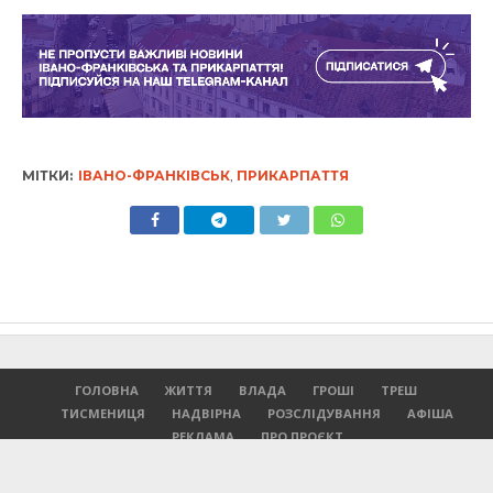
МІТКИ:
ІВАНО-ФРАНКІВСЬК
,
ПРИКАРПАТТЯ
ГОЛОВНА
ЖИТТЯ
ВЛАДА
ГРОШІ
ТРЕШ
ТИСМЕНИЦЯ
НАДВІРНА
РОЗСЛІДУВАННЯ
АФІША
РЕКЛАМА
ПРО ПРОЄКТ
© 2007-2023 Інформатор - Регіональне інтернет-видання.
При повному або частковому використанні матеріалів сайту посилання