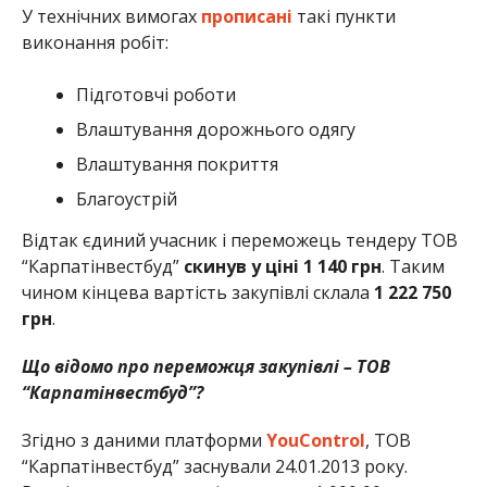
У технічних вимогах
прописані
такі пункти
виконання робіт:
Підготовчі роботи
Влаштування дорожнього одягу
Влаштування покриття
Благоустрій
Відтак єдиний учасник і переможець тендеру ТОВ
“Карпатінвестбуд”
скинув у ціні 1 140 грн
. Таким
чином кінцева вартість закупівлі склала
1 222 750
грн
.
Що відомо про переможця закупівлі – ТОВ
“Карпатінвестбуд”?
Згідно з даними платформи
YouControl
, ТОВ
“Карпатінвестбуд” заснували 24.01.2013 року.