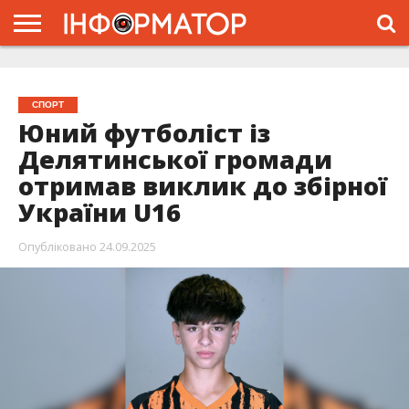
ГОЛОВНА
ЖИТТЯ
ВЛАДА
ГРОШІ
ТРЕШ
ТИСМЕНИЦЯ
НАДВІРНА
РОЗСЛІДУВАННЯ
АФІША
РЕКЛАМА
ПРО
ПРОЄКТ
СПОРТ
Юний футболіст із
Делятинської громади
отримав виклик до збірної
України U16
Опубліковано
24.09.2025