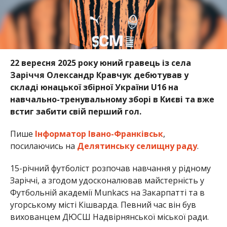
22 вересня 2025 року юний гравець із села
Заріччя Олександр Кравчук дебютував у
складі юнацької збірної України U16 на
навчально-тренувальному зборі в Києві та вже
встиг забити свій перший гол.
Пише
Інформатор Івано-Франківськ
,
посилаючись на
Делятинську селищну раду
.
15-річний футболіст розпочав навчання у рідному
Заріччі, а згодом удосконалював майстерність у
Футбольній академії Munkacs на Закарпатті та в
угорському місті Кішварда. Певний час він був
вихованцем ДЮСШ Надвірнянської міської ради.